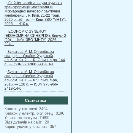
Стійкість освіти і науки в умовах
трансформації: матеріали ІІІ
Міжнародної науково-практичної
конференції , м. Київ, 21-22 трав.
2025 р.: зб. тез. — Київ: ЗВО "МНТУ",
2025. — 410 с.
ECONOMIC SYNERGY
(ЕКОНОМІЧНА СИНЕРГІЯ). Випуск 2
(20). — Київ: ЗВО "МНТУ", 2026. —
394 с.
Булатова М. М. Олімпійська
спадщина України. Художній
альбом. Кн. 2. — К.: Олімп. л-ра, 144
с.. — ISBN 978-966-2419-16-0
Булатова М. М. Олімпійська
спадщина України. Художній
альбом. Кн. 1. — К.: Олімп. л-ра,
2016. — 128 с. — ISBN 978-966-
2419-14-6
Статистика
Книжок у каталозі: 3494
Книжок у електр. бібліотеці: 8196
Усього літератури: 11690
Відвідувачів на сайті: 20
Користувачів у каталозі: 357