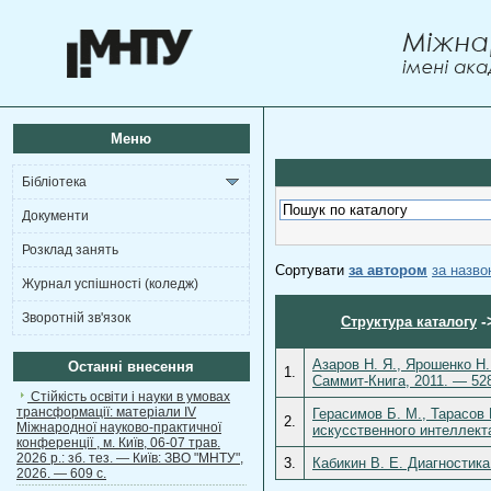
Меню
Бібліотека
Документи
Розклад занять
Сортувати
за автором
за назв
Журнал успішності (коледж)
Зворотній зв'язок
-
Структура каталогу
Азаров Н. Я., Ярошенко Н
Останні внесення
1.
Саммит-Книга, 2011. — 528
Стійкість освіти і науки в умовах
трансформації: матеріали ІV
Герасимов Б. М., Тарасов
2.
Міжнародної науково-практичної
искусственного интеллекта
конференції , м. Київ, 06-07 трав.
2026 р.: зб. тез. — Київ: ЗВО "МНТУ",
3.
Кабикин В. Е. Диагностика
2026. — 609 с.