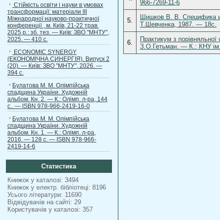
966-7269-11-6
Стійкість освіти і науки в умовах
трансформації: матеріали ІІІ
Шишков В. В. Специфика и
Міжнародної науково-практичної
5.
Т.Шевченка, 1987. — 18с.
конференції , м. Київ, 21-22 трав.
2025 р.: зб. тез. — Київ: ЗВО "МНТУ",
Практикум з порівняльної с
2025. — 410 с.
6.
З.О.Гетьман. — К.: КНУ ім
ECONOMIC SYNERGY
(ЕКОНОМІЧНА СИНЕРГІЯ). Випуск 2
(20). — Київ: ЗВО "МНТУ", 2026. —
394 с.
Булатова М. М. Олімпійська
спадщина України. Художній
альбом. Кн. 2. — К.: Олімп. л-ра, 144
с.. — ISBN 978-966-2419-16-0
Булатова М. М. Олімпійська
спадщина України. Художній
альбом. Кн. 1. — К.: Олімп. л-ра,
2016. — 128 с. — ISBN 978-966-
2419-14-6
Статистика
Книжок у каталозі: 3494
Книжок у електр. бібліотеці: 8196
Усього літератури: 11690
Відвідувачів на сайті: 29
Користувачів у каталозі: 357