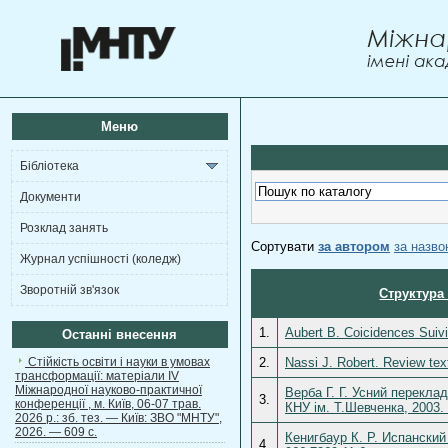
Меню
Бібліотека
Документи
Розклад занять
Сортувати
за автором
за назв
Журнал успішності (коледж)
Зворотній зв'язок
Структура
1.
Aubert B. Coicidences Suiv
Останні внесення
Стійкість освіти і науки в умовах
2.
Nassi J. Robert. Review text
трансформації: матеріали ІV
Міжнародної науково-практичної
Верба Г. Г. Усний переклад
3.
конференції , м. Київ, 06-07 трав.
КНУ ім. Т.Шевченка, 2003.
2026 р.: зб. тез. — Київ: ЗВО "МНТУ",
2026. — 609 с.
Кенигбаур К. Р. Испанский
4.