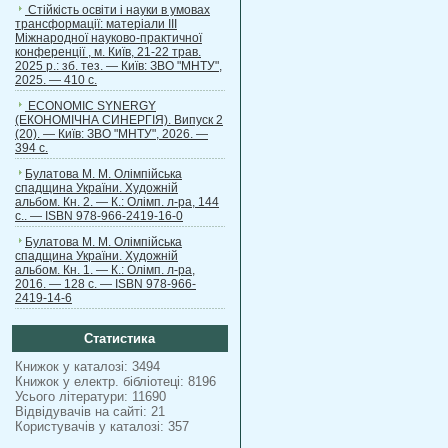
Стійкість освіти і науки в умовах
трансформації: матеріали ІІІ
Міжнародної науково-практичної
конференції , м. Київ, 21-22 трав.
2025 р.: зб. тез. — Київ: ЗВО "МНТУ",
2025. — 410 с.
ECONOMIC SYNERGY
(ЕКОНОМІЧНА СИНЕРГІЯ). Випуск 2
(20). — Київ: ЗВО "МНТУ", 2026. —
394 с.
Булатова М. М. Олімпійська
спадщина України. Художній
альбом. Кн. 2. — К.: Олімп. л-ра, 144
с.. — ISBN 978-966-2419-16-0
Булатова М. М. Олімпійська
спадщина України. Художній
альбом. Кн. 1. — К.: Олімп. л-ра,
2016. — 128 с. — ISBN 978-966-
2419-14-6
Статистика
Книжок у каталозі: 3494
Книжок у електр. бібліотеці: 8196
Усього літератури: 11690
Відвідувачів на сайті: 21
Користувачів у каталозі: 357