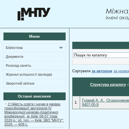
Меню
Бібліотека
Документи
Розклад занять
Сортувати
за автором
за назв
Журнал успішності (коледж)
Зворотній зв'язок
-
Структура каталогу
Останні внесення
Гуржий А. А., Огородников
1.
Стійкість освіти і науки в умовах
8407-05-9
трансформації: матеріали ІV
Міжнародної науково-практичної
конференції , м. Київ, 06-07 трав.
2026 р.: зб. тез. — Київ: ЗВО "МНТУ",
2026. — 609 с.