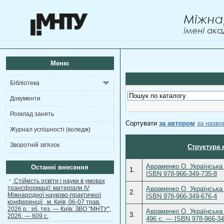
Меню
Бібліотека
Документи
Розклад занять
Сортувати
за автором
за назв
Журнал успішності (коледж)
Зворотній зв'язок
Структура 
Авраменко О. Українська 
Останні внесення
1.
ISBN 978-966-349-735-8
Стійкість освіти і науки в умовах
трансформації: матеріали ІV
Авраменко О. Українська 
2.
Міжнародної науково-практичної
ISBN 978-966-349-676-4
конференції , м. Київ, 06-07 трав.
2026 р.: зб. тез. — Київ: ЗВО "МНТУ",
Авраменко О. Українська 
3.
2026. — 609 с.
496 с. — ISBN 978-966-34