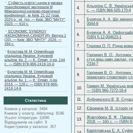
Стійкість освіти і науки в умовах
Альохіна С. В. Українськ
трансформації: матеріали ІІІ
4.
c. — ISBN 966-505-170-9
Міжнародної науково-практичної
конференції , м. Київ, 21-22 трав.
Бурячок А. А. Що змінило
2025 р.: зб. тез. — Київ: ЗВО "МНТУ",
5.
0044-8
2025. — 410 с.
ECONOMIC SYNERGY
Бурячок А. А. Орфографі
6.
(ЕКОНОМІЧНА СИНЕРГІЯ). Випуск 2
ISBN 5-12-004623-1
(20). — Київ: ЗВО "МНТУ", 2026. —
394 с.
7.
Глазова О. П. Рідна мова
Булатова М. М. Олімпійська
Горпинич В. О., Антонюк Т
спадщина України. Художній
8.
студ.вищ.навч.заклад.,уч
альбом. Кн. 2. — К.: Олімп. л-ра, 144
2334-7
с.. — ISBN 978-966-2419-16-0
Булатова М. М. Олімпійська
Горпиния В. О., Антонюк Т
9.
спадщина України. Художній
перекладу,словотвору,сло
альбом. Кн. 1. — К.: Олімп. л-ра,
2016. — 128 с. — ISBN 978-966-
Гримич М. Українська мов
10.
2419-14-6
— ISBN 966-7272-18-4
11.
Дубічинского В. В. Сучас
Статистика
12.
Єфремов М. В. Історія ук
Книжок у каталозі: 3494
Книжок у електр. бібліотеці: 8196
Жовтобрюх В. Ф., Паращич
Усього літератури: 11690
13.
2018. — 160 с. — ISBN 97
Відвідувачів на сайті: 9
Користувачів у каталозі: 357
Карпіловська Є. А. Суфік
14.