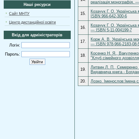
реалізація:монографія. —
Наші ресурси
Козачук Г. О. Українська
15.
Сайт МНТУ
ISBN 966-642-300-6
Центр дистанційної освіти
Козачук Г. О. Українська 
16.
— ISBN 5-11-004199-7
Вхід для адміністраторів
Корж А. В. Українська мо
17.
— ISBN 978-966-2183-08-
Логін:
Косенко Н. Я., Вакуленко
Пароль:
18.
"Клуб сімейного дозвілля
Литвин Л. П., Семеренко 
19.
Видавнича книга - Богдан
20.
Лозко. Іменослов:Імена сл