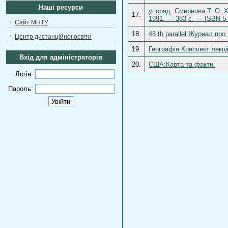
Наші ресурси
упоряд. Смирнова Т. О. Хр
17.
1991. — 383 с. — ISBN 5-
Сайт МНТУ
18.
48 th parallel:Журнал про
Центр дистанційної освіти
19.
Географія:Конспект лекці
Вхід для адміністраторів
20.
США:Карта та факти.
Логін:
Пароль: