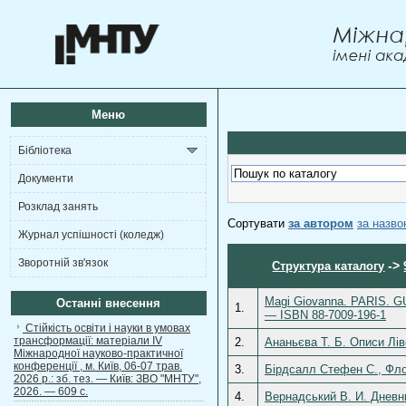
Меню
Бібліотека
Документи
Розклад занять
Сортувати
за автором
за назв
Журнал успішності (коледж)
Зворотній зв'язок
->
Структура каталогу
Magi Giovanna. PARIS. 
Останні внесення
1.
— ISBN 88-7009-196-1
Стійкість освіти і науки в умовах
трансформації: матеріали ІV
2.
Ананьєва Т. Б. Описи Лів
Міжнародної науково-практичної
конференції , м. Київ, 06-07 трав.
3.
Бірдсалл Стефен С., Фло
2026 р.: зб. тез. — Київ: ЗВО "МНТУ",
2026. — 609 с.
4.
Вернадський В. И. Дневн