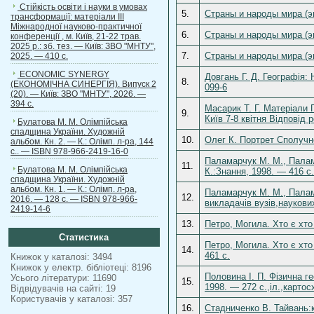
Стійкість освіти і науки в умовах
5.
Страны и народы мира (эн
трансформації: матеріали ІІІ
Міжнародної науково-практичної
6.
Страны и народы мира (эн
конференції , м. Київ, 21-22 трав.
2025 р.: зб. тез. — Київ: ЗВО "МНТУ",
7.
Страны и народы мира (энц
2025. — 410 с.
ECONOMIC SYNERGY
Довгань Г. Д. Географія:
8.
(ЕКОНОМІЧНА СИНЕРГІЯ). Випуск 2
099-6
(20). — Київ: ЗВО "МНТУ", 2026. —
394 с.
Масарик Т. Г. Матеріали 
9.
Київ 7-8 квітня Відповід 
Булатова М. М. Олімпійська
спадщина України. Художній
10.
Олег К. Портрет Сполучне
альбом. Кн. 2. — К.: Олімп. л-ра, 144
с.. — ISBN 978-966-2419-16-0
Паламарчук М. М., Палама
11.
Булатова М. М. Олімпійська
К.:Знання, 1998. — 416 c.
спадщина України. Художній
альбом. Кн. 1. — К.: Олімп. л-ра,
Паламарчук М. М., Палама
12.
2016. — 128 с. — ISBN 978-966-
викладачів вузів,наукових
2419-14-6
13.
Петро, Могила. Хто є хто 
Статистика
Петро, Могила. Хто є хто
14.
461 c.
Книжок у каталозі: 3494
Книжок у електр. бібліотеці: 8196
Половина І. П. Фізична г
Усього літератури: 11690
15.
1998. — 272 c.,іл.,карто
Відвідувачів на сайті: 19
Користувачів у каталозі: 357
16.
Стадниченко В. Тайвань:кр