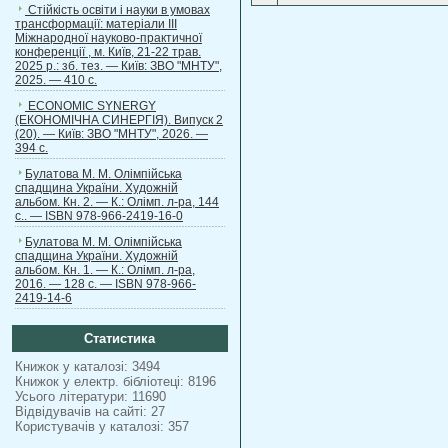
Стійкість освіти і науки в умовах
трансформації: матеріали ІІІ
Міжнародної науково-практичної
конференції , м. Київ, 21-22 трав.
2025 р.: зб. тез. — Київ: ЗВО "МНТУ",
2025. — 410 с.
ECONOMIC SYNERGY
(ЕКОНОМІЧНА СИНЕРГІЯ). Випуск 2
(20). — Київ: ЗВО "МНТУ", 2026. —
394 с.
Булатова М. М. Олімпійська
спадщина України. Художній
альбом. Кн. 2. — К.: Олімп. л-ра, 144
с.. — ISBN 978-966-2419-16-0
Булатова М. М. Олімпійська
спадщина України. Художній
альбом. Кн. 1. — К.: Олімп. л-ра,
2016. — 128 с. — ISBN 978-966-
2419-14-6
Статистика
Книжок у каталозі: 3494
Книжок у електр. бібліотеці: 8196
Усього літератури: 11690
Відвідувачів на сайті: 27
Користувачів у каталозі: 357