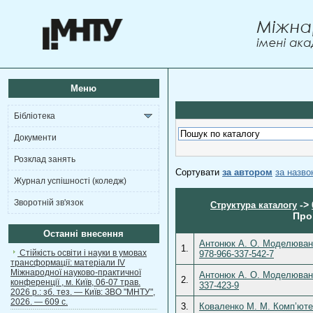
Меню
Бібліотека
Документи
Розклад занять
Сортувати
за автором
за назв
Журнал успішності (коледж)
Зворотній зв'язок
->
Структура каталогу
Про
Останні внесення
Антонюк А. О. Моделювання
1.
Стійкість освіти і науки в умовах
978-966-337-542-7
трансформації: матеріали ІV
Міжнародної науково-практичної
Антонюк А. О. Моделюванн
2.
конференції , м. Київ, 06-07 трав.
337-423-9
2026 р.: зб. тез. — Київ: ЗВО "МНТУ",
2026. — 609 с.
3.
Коваленко М. М. Комп’ютерн