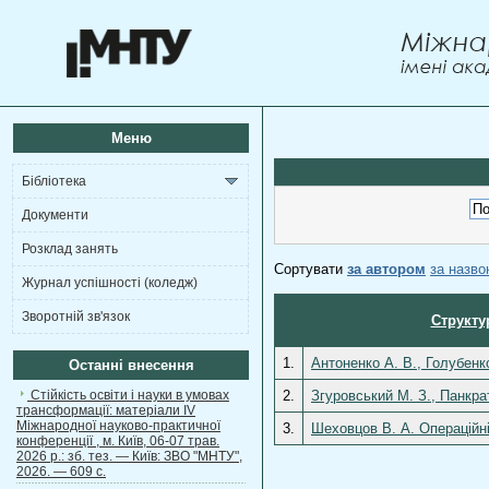
Меню
Бібліотека
Документи
Розклад занять
Сортувати
за автором
за назв
Журнал успішності (коледж)
Зворотній зв'язок
Структу
1.
Антоненко А. В., Голубенк
Останні внесення
Стійкість освіти і науки в умовах
2.
Згуровський М. З., Панкра
трансформації: матеріали ІV
Міжнародної науково-практичної
3.
Шеховцов В. А. Операційні
конференції , м. Київ, 06-07 трав.
2026 р.: зб. тез. — Київ: ЗВО "МНТУ",
2026. — 609 с.