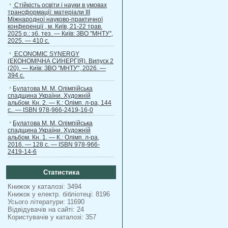
Стійкість освіти і науки в умовах
трансформації: матеріали ІІІ
Міжнародної науково-практичної
конференції , м. Київ, 21-22 трав.
2025 р.: зб. тез. — Київ: ЗВО "МНТУ",
2025. — 410 с.
ECONOMIC SYNERGY
(ЕКОНОМІЧНА СИНЕРГІЯ). Випуск 2
(20). — Київ: ЗВО "МНТУ", 2026. —
394 с.
Булатова М. М. Олімпійська
спадщина України. Художній
альбом. Кн. 2. — К.: Олімп. л-ра, 144
с.. — ISBN 978-966-2419-16-0
Булатова М. М. Олімпійська
спадщина України. Художній
альбом. Кн. 1. — К.: Олімп. л-ра,
2016. — 128 с. — ISBN 978-966-
2419-14-6
Статистика
Книжок у каталозі: 3494
Книжок у електр. бібліотеці: 8196
Усього літератури: 11690
Відвідувачів на сайті: 24
Користувачів у каталозі: 357