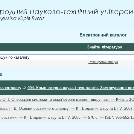
Електронний каталог
Знайти літературу
Розширений пошук
ою
->
ра каталогу
004. Комп’ютерна наука і технологія. Застосування к
о О. І. Операційні системи та комп’ютерні мережі: підручник. — Київ: ЗВ
това Н. Д. Основи системного аналізу. — К.: Видавнича група BHV, 2007
 системи. — К.: Видавнича група BHV, 2005. — 576 с. — ISBN 966-552-1