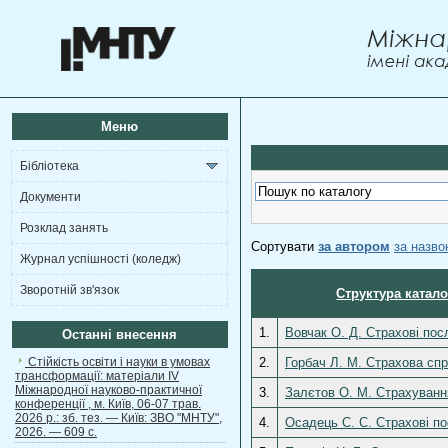
Меню
Бібліотека
Документи
Розклад занять
Сортувати
за автором
за назв
Журнал успішності (коледж)
Зворотній зв'язок
Структура катало
1.
Вовчак О. Д. Страхові пос
Останні внесення
Стійкість освіти і науки в умовах
2.
Горбач Л. М. Страхова спра
трансформації: матеріали ІV
Міжнародної науково-практичної
3.
Залєтов О. М. Страхування
конференції , м. Київ, 06-07 трав.
2026 р.: зб. тез. — Київ: ЗВО "МНТУ",
4.
Осадець С. С. Страхові по
2026. — 609 с.