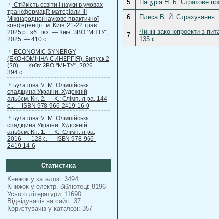
5.
Пацурія Н. Б. Страхове пра
Стійкість освіти і науки в умовах
трансформації: матеріали ІІІ
6.
Плиса В. Й. Страхування: 
Міжнародної науково-практичної
конференції , м. Київ, 21-22 трав.
Чинні законопроекти з пит
2025 р.: зб. тез. — Київ: ЗВО "МНТУ",
7.
135 с.
2025. — 410 с.
ECONOMIC SYNERGY
(ЕКОНОМІЧНА СИНЕРГІЯ). Випуск 2
(20). — Київ: ЗВО "МНТУ", 2026. —
394 с.
Булатова М. М. Олімпійська
спадщина України. Художній
альбом. Кн. 2. — К.: Олімп. л-ра, 144
с.. — ISBN 978-966-2419-16-0
Булатова М. М. Олімпійська
спадщина України. Художній
альбом. Кн. 1. — К.: Олімп. л-ра,
2016. — 128 с. — ISBN 978-966-
2419-14-6
Статистика
Книжок у каталозі: 3494
Книжок у електр. бібліотеці: 8196
Усього літератури: 11690
Відвідувачів на сайті: 37
Користувачів у каталозі: 357