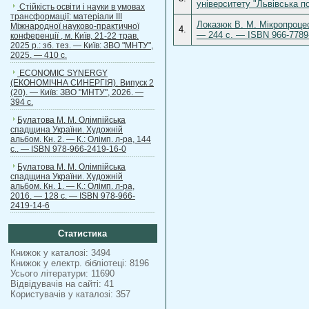
університету "Львівська п
Стійкість освіти і науки в умовах
трансформації: матеріали ІІІ
Локазюк В. М. Мікропроце
Міжнародної науково-практичної
4.
— 244 с. — ISBN 966-7789
конференції , м. Київ, 21-22 трав.
2025 р.: зб. тез. — Київ: ЗВО "МНТУ",
2025. — 410 с.
ECONOMIC SYNERGY
(ЕКОНОМІЧНА СИНЕРГІЯ). Випуск 2
(20). — Київ: ЗВО "МНТУ", 2026. —
394 с.
Булатова М. М. Олімпійська
спадщина України. Художній
альбом. Кн. 2. — К.: Олімп. л-ра, 144
с.. — ISBN 978-966-2419-16-0
Булатова М. М. Олімпійська
спадщина України. Художній
альбом. Кн. 1. — К.: Олімп. л-ра,
2016. — 128 с. — ISBN 978-966-
2419-14-6
Статистика
Книжок у каталозі: 3494
Книжок у електр. бібліотеці: 8196
Усього літератури: 11690
Відвідувачів на сайті: 41
Користувачів у каталозі: 357