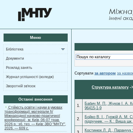
Меню
Бібліотека
Документи
Розклад занять
Сортувати
за автором
за назв
Журнал успішності (коледж)
Зворотній зв'язок
-
Структура каталогу
Останні внесення
Бабич М. П., Жуков І. А. 
1.
Стійкість освіти і науки в умовах
96415-1-9
трансформації: матеріали ІV
Міжнародної науково-практичної
Бойко В. І., Гуржій А. М. 
2.
конференції , м. Київ, 06-07 трав.
підручник. — К.: Вища шк.
2026 р.: зб. тез. — Київ: ЗВО "МНТУ",
2026. — 609 с.
Костинюк Л. Д., Паранчук 
3.