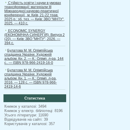
Стійкість освіти і науки в умовах
трансформації: матеріали ІІІ
Міжнародної науково-практичної
конференції , м. Київ, 21-22 трав.
2025 р.: зб. тез. — Київ: ЗВО "МНТУ",
2025. — 410 с.
ECONOMIC SYNERGY
(ЕКОНОМІЧНА СИНЕРГІЯ). Випуск 2
(20). — Київ: ЗВО "МНТУ", 2026. —
394 с.
Булатова М. М. Олімпійська
спадщина України. Художній
альбом. Кн. 2. — К.: Олімп. л-ра, 144
с.. — ISBN 978-966-2419-16-0
Булатова М. М. Олімпійська
спадщина України. Художній
альбом. Кн. 1. — К.: Олімп. л-ра,
2016. — 128 с. — ISBN 978-966-
2419-14-6
Статистика
Книжок у каталозі: 3494
Книжок у електр. бібліотеці: 8196
Усього літератури: 11690
Відвідувачів на сайті: 39
Користувачів у каталозі: 357