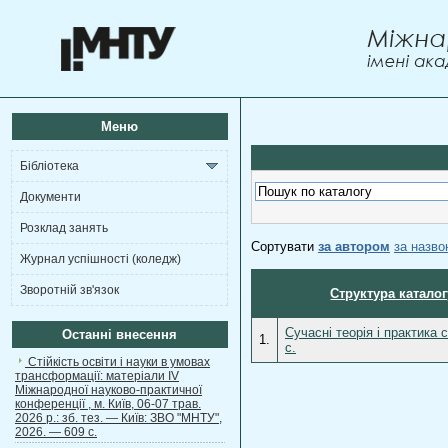
Меню
Бібліотека
Документи
Розклад занять
Сортувати
за автором
за назв
Журнал успішності (коледж)
Зворотній зв'язок
Структура каталог
Сучасні теорія і практика 
Останні внесення
1.
с.
Стійкість освіти і науки в умовах
трансформації: матеріали ІV
Міжнародної науково-практичної
конференції , м. Київ, 06-07 трав.
2026 р.: зб. тез. — Київ: ЗВО "МНТУ",
2026. — 609 с.