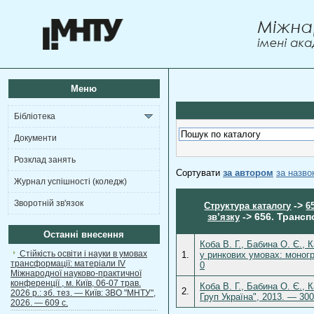
Меню
Бібліотека
Документи
Розклад занять
Сортувати
за автором
за назв
Журнал успішності (коледж)
Зворотній зв'язок
->
Структура каталогу
6
-> 656. Трансп
зв’язку
Останні внесення
Коба В. Г., Бабина О. Є.,
Стійкість освіти і науки в умовах
1.
у ринкових умовах: моногр
трансформації: матеріали ІV
0
Міжнародної науково-практичної
конференції , м. Київ, 06-07 трав.
Коба В. Г., Бабина О. Є., 
2.
2026 р.: зб. тез. — Київ: ЗВО "МНТУ",
Груп Україна", 2013. — 30
2026. — 609 с.