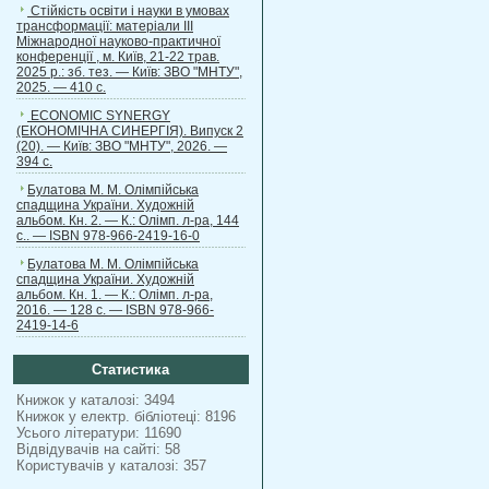
Стійкість освіти і науки в умовах
трансформації: матеріали ІІІ
Міжнародної науково-практичної
конференції , м. Київ, 21-22 трав.
2025 р.: зб. тез. — Київ: ЗВО "МНТУ",
2025. — 410 с.
ECONOMIC SYNERGY
(ЕКОНОМІЧНА СИНЕРГІЯ). Випуск 2
(20). — Київ: ЗВО "МНТУ", 2026. —
394 с.
Булатова М. М. Олімпійська
спадщина України. Художній
альбом. Кн. 2. — К.: Олімп. л-ра, 144
с.. — ISBN 978-966-2419-16-0
Булатова М. М. Олімпійська
спадщина України. Художній
альбом. Кн. 1. — К.: Олімп. л-ра,
2016. — 128 с. — ISBN 978-966-
2419-14-6
Статистика
Книжок у каталозі: 3494
Книжок у електр. бібліотеці: 8196
Усього літератури: 11690
Відвідувачів на сайті: 58
Користувачів у каталозі: 357