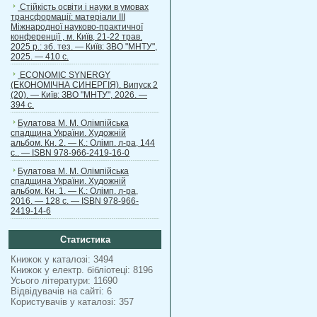
Стійкість освіти і науки в умовах
трансформації: матеріали ІІІ
Міжнародної науково-практичної
конференції , м. Київ, 21-22 трав.
2025 р.: зб. тез. — Київ: ЗВО "МНТУ",
2025. — 410 с.
ECONOMIC SYNERGY
(ЕКОНОМІЧНА СИНЕРГІЯ). Випуск 2
(20). — Київ: ЗВО "МНТУ", 2026. —
394 с.
Булатова М. М. Олімпійська
спадщина України. Художній
альбом. Кн. 2. — К.: Олімп. л-ра, 144
с.. — ISBN 978-966-2419-16-0
Булатова М. М. Олімпійська
спадщина України. Художній
альбом. Кн. 1. — К.: Олімп. л-ра,
2016. — 128 с. — ISBN 978-966-
2419-14-6
Статистика
Книжок у каталозі: 3494
Книжок у електр. бібліотеці: 8196
Усього літератури: 11690
Відвідувачів на сайті: 6
Користувачів у каталозі: 357