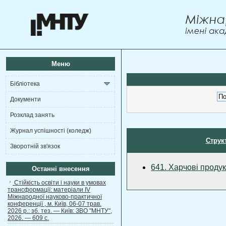
Меню
Бібліотека
Документи
Розклад занять
Журнал успішності (коледж)
Струк
Зворотній зв'язок
641. Харчові продук
Останні внесення
Стійкість освіти і науки в умовах
трансформації: матеріали ІV
Міжнародної науково-практичної
конференції , м. Київ, 06-07 трав.
2026 р.: зб. тез. — Київ: ЗВО "МНТУ",
2026. — 609 с.