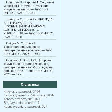
Пришляк В. О. гр. зА21. Соціальні
мережі як інструмент публічних
комунікацій влади. — Київ: ЗВО
"МНТУ", 2026. — 108 с.
Трашутін Є. І. гр. А 22. ПРОТИДІЯ
ДЕЗІНФОРМАЦІЇ ТА
ІНФОРМАЦІЙНИМ АТАКАМ У
СИСТЕМІ ДЕРЖАВНОГО
УПРАВЛІННЯ. — Київ: ЗВО "МНТУ",
2026. — 84 с.
Спіцин М. С. гр. А 22.
Удосконалення місцевого
самоврядування в Україні. — Київ:
ЗВО "МНТУ", 2026. — 66 с.
Соломко А. В. гр. А22. Цифрова
комунікація в органах місцевого
самоврядування:чат-боти, відкриті
дані, портали. — Київ: ЗВО "МНТУ",
2026. — 87 с.
Статистика
Книжок у каталозі: 3494
Книжок у електр. бібліотеці: 8196
Усього літератури: 11690
Відвідувачів на сайті: 7
Користувачів у каталозі: 357