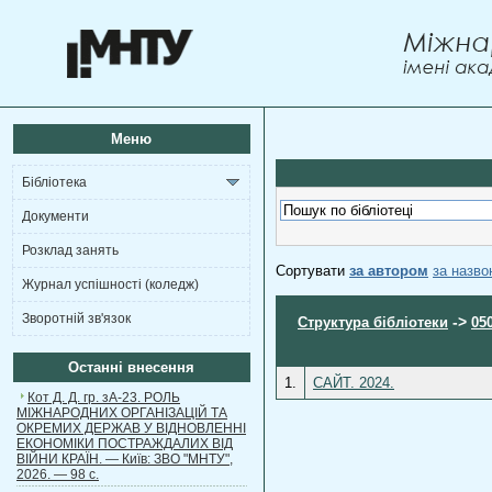
Меню
Бібліотека
Документи
Розклад занять
Сортувати
за автором
за назв
Журнал успішності (коледж)
Зворотній зв'язок
->
Структура бібліотеки
05
Останні внесення
1.
САЙТ. 2024.
Кот Д. Д. гр. зА-23. РОЛЬ
МІЖНАРОДНИХ ОРГАНІЗАЦІЙ ТА
ОКРЕМИХ ДЕРЖАВ У ВІДНОВЛЕННІ
ЕКОНОМІКИ ПОСТРАЖДАЛИХ ВІД
ВІЙНИ КРАЇН. — Київ: ЗВО "МНТУ",
2026. — 98 с.