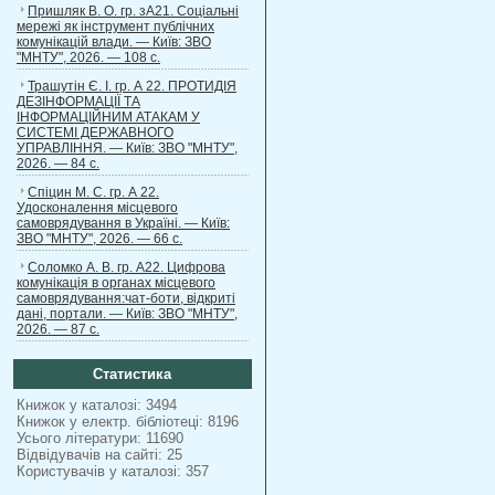
Пришляк В. О. гр. зА21. Соціальні
мережі як інструмент публічних
комунікацій влади. — Київ: ЗВО
"МНТУ", 2026. — 108 с.
Трашутін Є. І. гр. А 22. ПРОТИДІЯ
ДЕЗІНФОРМАЦІЇ ТА
ІНФОРМАЦІЙНИМ АТАКАМ У
СИСТЕМІ ДЕРЖАВНОГО
УПРАВЛІННЯ. — Київ: ЗВО "МНТУ",
2026. — 84 с.
Спіцин М. С. гр. А 22.
Удосконалення місцевого
самоврядування в Україні. — Київ:
ЗВО "МНТУ", 2026. — 66 с.
Соломко А. В. гр. А22. Цифрова
комунікація в органах місцевого
самоврядування:чат-боти, відкриті
дані, портали. — Київ: ЗВО "МНТУ",
2026. — 87 с.
Статистика
Книжок у каталозі: 3494
Книжок у електр. бібліотеці: 8196
Усього літератури: 11690
Відвідувачів на сайті: 25
Користувачів у каталозі: 357