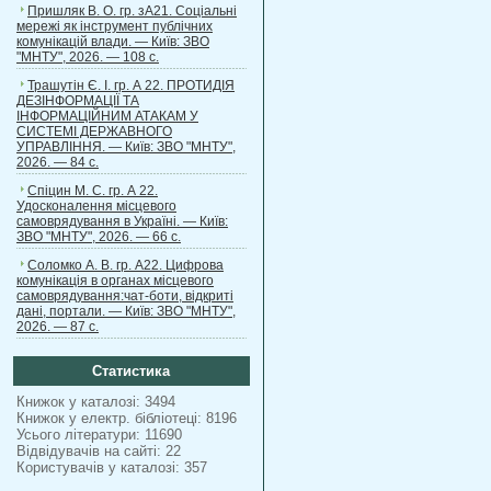
Пришляк В. О. гр. зА21. Соціальні
мережі як інструмент публічних
комунікацій влади. — Київ: ЗВО
"МНТУ", 2026. — 108 с.
Трашутін Є. І. гр. А 22. ПРОТИДІЯ
ДЕЗІНФОРМАЦІЇ ТА
ІНФОРМАЦІЙНИМ АТАКАМ У
СИСТЕМІ ДЕРЖАВНОГО
УПРАВЛІННЯ. — Київ: ЗВО "МНТУ",
2026. — 84 с.
Спіцин М. С. гр. А 22.
Удосконалення місцевого
самоврядування в Україні. — Київ:
ЗВО "МНТУ", 2026. — 66 с.
Соломко А. В. гр. А22. Цифрова
комунікація в органах місцевого
самоврядування:чат-боти, відкриті
дані, портали. — Київ: ЗВО "МНТУ",
2026. — 87 с.
Статистика
Книжок у каталозі: 3494
Книжок у електр. бібліотеці: 8196
Усього літератури: 11690
Відвідувачів на сайті: 22
Користувачів у каталозі: 357