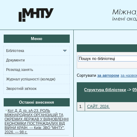
Меню
Бібліотека
Документи
Розклад занять
Сортувати
за автором
за назв
Журнал успішності (коледж)
Зворотній зв'язок
->
Структура бібліотеки
05
Останні внесення
1.
САЙТ. 2024.
Кот Д. Д. гр. зА-23. РОЛЬ
МІЖНАРОДНИХ ОРГАНІЗАЦІЙ ТА
ОКРЕМИХ ДЕРЖАВ У ВІДНОВЛЕННІ
ЕКОНОМІКИ ПОСТРАЖДАЛИХ ВІД
ВІЙНИ КРАЇН. — Київ: ЗВО "МНТУ",
2026. — 98 с.