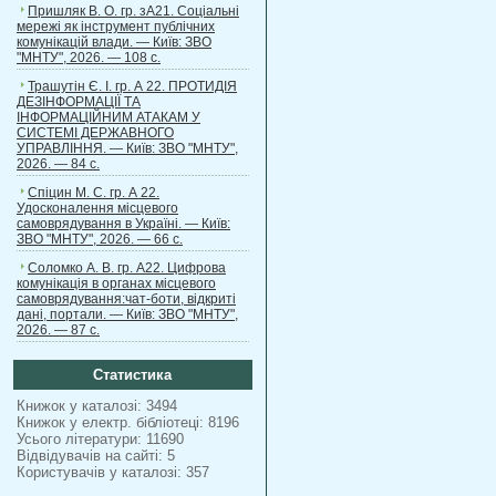
Пришляк В. О. гр. зА21. Соціальні
мережі як інструмент публічних
комунікацій влади. — Київ: ЗВО
"МНТУ", 2026. — 108 с.
Трашутін Є. І. гр. А 22. ПРОТИДІЯ
ДЕЗІНФОРМАЦІЇ ТА
ІНФОРМАЦІЙНИМ АТАКАМ У
СИСТЕМІ ДЕРЖАВНОГО
УПРАВЛІННЯ. — Київ: ЗВО "МНТУ",
2026. — 84 с.
Спіцин М. С. гр. А 22.
Удосконалення місцевого
самоврядування в Україні. — Київ:
ЗВО "МНТУ", 2026. — 66 с.
Соломко А. В. гр. А22. Цифрова
комунікація в органах місцевого
самоврядування:чат-боти, відкриті
дані, портали. — Київ: ЗВО "МНТУ",
2026. — 87 с.
Статистика
Книжок у каталозі: 3494
Книжок у електр. бібліотеці: 8196
Усього літератури: 11690
Відвідувачів на сайті: 5
Користувачів у каталозі: 357