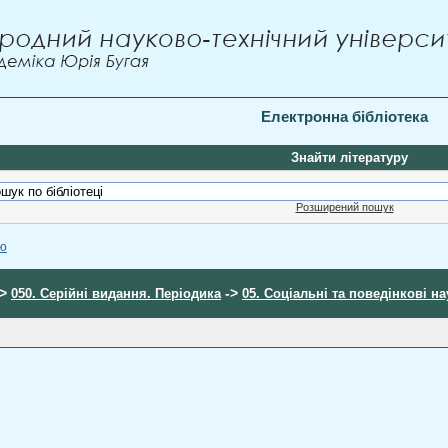
Електронна бібліотека
Знайти літературу
Розширений пошук
ою
->
->
050. Серійні видання. Періодика
05. Соціальні та поведінкові н