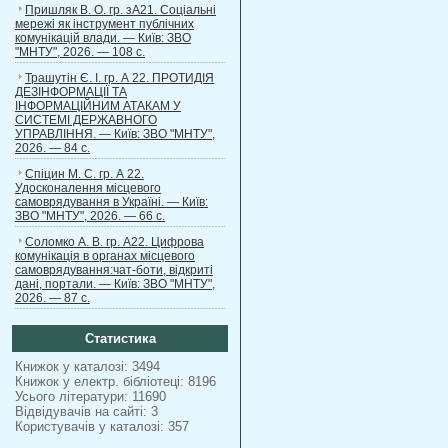
Пришляк В. О. гр. зА21. Соціальні
мережі як інструмент публічних
комунікацій влади. — Київ: ЗВО
"МНТУ", 2026. — 108 с.
Трашутін Є. І. гр. А 22. ПРОТИДІЯ
ДЕЗІНФОРМАЦІЇ ТА
ІНФОРМАЦІЙНИМ АТАКАМ У
СИСТЕМІ ДЕРЖАВНОГО
УПРАВЛІННЯ. — Київ: ЗВО "МНТУ",
2026. — 84 с.
Спіцин М. С. гр. А 22.
Удосконалення місцевого
самоврядування в Україні. — Київ:
ЗВО "МНТУ", 2026. — 66 с.
Соломко А. В. гр. А22. Цифрова
комунікація в органах місцевого
самоврядування:чат-боти, відкриті
дані, портали. — Київ: ЗВО "МНТУ",
2026. — 87 с.
Статистика
Книжок у каталозі: 3494
Книжок у електр. бібліотеці: 8196
Усього літератури: 11690
Відвідувачів на сайті: 3
Користувачів у каталозі: 357