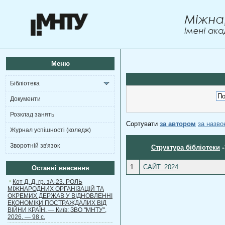
Меню
Бібліотека
Документи
Розклад занять
Сортувати
за автором
за назв
Журнал успішності (коледж)
Зворотній зв'язок
Структура бібліотеки
1.
САЙТ. 2024.
Останні внесення
Кот Д. Д. гр. зА-23. РОЛЬ
МІЖНАРОДНИХ ОРГАНІЗАЦІЙ ТА
ОКРЕМИХ ДЕРЖАВ У ВІДНОВЛЕННІ
ЕКОНОМІКИ ПОСТРАЖДАЛИХ ВІД
ВІЙНИ КРАЇН. — Київ: ЗВО "МНТУ",
2026. — 98 с.