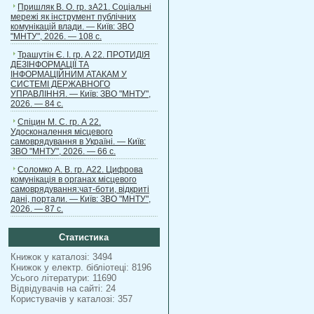
Пришляк В. О. гр. зА21. Соціальні
мережі як інструмент публічних
комунікацій влади. — Київ: ЗВО
"МНТУ", 2026. — 108 с.
Трашутін Є. І. гр. А 22. ПРОТИДІЯ
ДЕЗІНФОРМАЦІЇ ТА
ІНФОРМАЦІЙНИМ АТАКАМ У
СИСТЕМІ ДЕРЖАВНОГО
УПРАВЛІННЯ. — Київ: ЗВО "МНТУ",
2026. — 84 с.
Спіцин М. С. гр. А 22.
Удосконалення місцевого
самоврядування в Україні. — Київ:
ЗВО "МНТУ", 2026. — 66 с.
Соломко А. В. гр. А22. Цифрова
комунікація в органах місцевого
самоврядування:чат-боти, відкриті
дані, портали. — Київ: ЗВО "МНТУ",
2026. — 87 с.
Статистика
Книжок у каталозі: 3494
Книжок у електр. бібліотеці: 8196
Усього літератури: 11690
Відвідувачів на сайті: 24
Користувачів у каталозі: 357