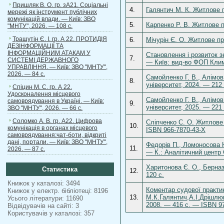
Пришляк В. О. гр. зА21. Соціальні
4.
Галянтич М. К. Житлове 
мережі як інструмент публічних
комунікацій влади. — Київ: ЗВО
5.
Карпенко Р. В. Житлове п
"МНТУ", 2026. — 108 с.
Трашутін Є. І. гр. А 22. ПРОТИДІЯ
6.
Мічурін Є. О. Житлове пра
ДЕЗІНФОРМАЦІЇ ТА
ІНФОРМАЦІЙНИМ АТАКАМ У
Становлення і розвиток зе
7.
СИСТЕМІ ДЕРЖАВНОГО
— Київ: вид-во ФОП Клим
УПРАВЛІННЯ. — Київ: ЗВО "МНТУ",
2026. — 84 с.
Самойленко Г. В., Алімов
8.
університет, 2024. — 212 
Спіцин М. С. гр. А 22.
Удосконалення місцевого
Самойленко Г. В., Алімов
самоврядування в Україні. — Київ:
9.
університет, 2025. — 221 
ЗВО "МНТУ", 2026. — 66 с.
Соломко А. В. гр. А22. Цифрова
Сліпченко С. О. Житлове 
10.
комунікація в органах місцевого
ISBN 966-7870-43-Х
самоврядування:чат-боти, відкриті
дані, портали. — Київ: ЗВО "МНТУ",
Федорів П., Ломоносова 
11.
2026. — 87 с.
— К.: Аналітичний центр
Харитонова Є. О., Берназ
Статистика
12.
120 с.
Книжок у каталозі: 3494
Коментар судової практик
Книжок у електр. бібліотеці: 8196
13.
М.К.Галянтич,А.І.Дрішлюк
Усього літератури: 11690
2008. — 416 с. — ISBN 97
Відвідувачів на сайті: 3
Користувачів у каталозі: 357