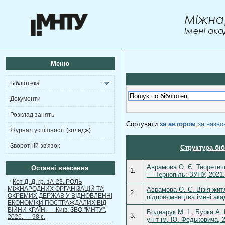
Меню
Бібліотека
Документи
Розклад занять
Сортувати
за автором
за назв
Журнал успішності (коледж)
Зворотній зв'язок
Структура бі
Аврамова О. Є. Теоретичн
Останні внесення
1.
— Тернопіль: ЗУНУ, 2021.
Кот Д. Д. гр. зА-23. РОЛЬ
МІЖНАРОДНИХ ОРГАНІЗАЦІЙ ТА
Аврамова О. Є. Візія жит
2.
ОКРЕМИХ ДЕРЖАВ У ВІДНОВЛЕННІ
підприємництва імені ака
ЕКОНОМІКИ ПОСТРАЖДАЛИХ ВІД
ВІЙНИ КРАЇН. — Київ: ЗВО "МНТУ",
Боднарук М. І., Бурка А. 
3.
2026. — 98 с.
ун-т ім. Ю. Федьковича, 