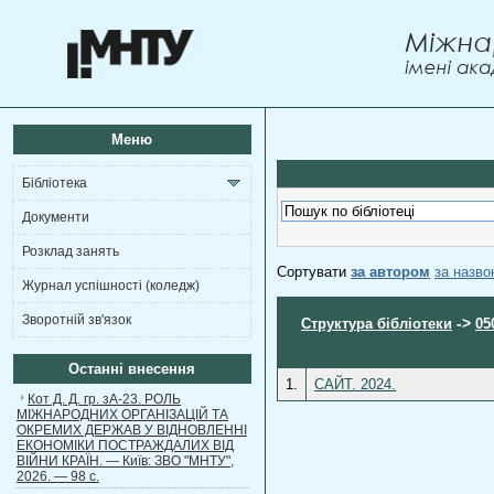
Меню
Бібліотека
Документи
Розклад занять
Сортувати
за автором
за назв
Журнал успішності (коледж)
Зворотній зв'язок
->
Структура бібліотеки
05
Останні внесення
1.
САЙТ. 2024.
Кот Д. Д. гр. зА-23. РОЛЬ
МІЖНАРОДНИХ ОРГАНІЗАЦІЙ ТА
ОКРЕМИХ ДЕРЖАВ У ВІДНОВЛЕННІ
ЕКОНОМІКИ ПОСТРАЖДАЛИХ ВІД
ВІЙНИ КРАЇН. — Київ: ЗВО "МНТУ",
2026. — 98 с.