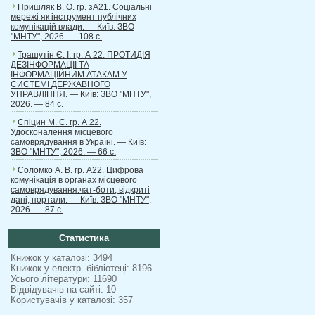
Пришляк В. О. гр. зА21. Соціальні
мережі як інструмент публічних
комунікацій влади. — Київ: ЗВО
"МНТУ", 2026. — 108 с.
Трашутін Є. І. гр. А 22. ПРОТИДІЯ
ДЕЗІНФОРМАЦІЇ ТА
ІНФОРМАЦІЙНИМ АТАКАМ У
СИСТЕМІ ДЕРЖАВНОГО
УПРАВЛІННЯ. — Київ: ЗВО "МНТУ",
2026. — 84 с.
Спіцин М. С. гр. А 22.
Удосконалення місцевого
самоврядування в Україні. — Київ:
ЗВО "МНТУ", 2026. — 66 с.
Соломко А. В. гр. А22. Цифрова
комунікація в органах місцевого
самоврядування:чат-боти, відкриті
дані, портали. — Київ: ЗВО "МНТУ",
2026. — 87 с.
Статистика
Книжок у каталозі: 3494
Книжок у електр. бібліотеці: 8196
Усього літератури: 11690
Відвідувачів на сайті: 10
Користувачів у каталозі: 357