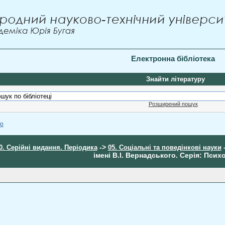
Електронна бібліотека
Знайти літературу
Розширений пошук
ою
->
0. Серійні видання. Періодика
05. Соціальні та поведінкові науки
імені В.І. Вернадського. Серія: Психо