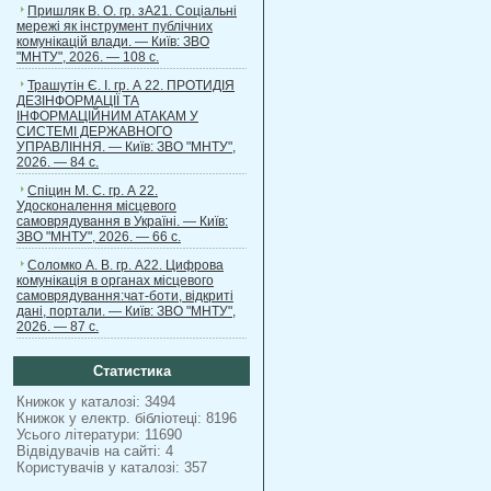
Пришляк В. О. гр. зА21. Соціальні
мережі як інструмент публічних
комунікацій влади. — Київ: ЗВО
"МНТУ", 2026. — 108 с.
Трашутін Є. І. гр. А 22. ПРОТИДІЯ
ДЕЗІНФОРМАЦІЇ ТА
ІНФОРМАЦІЙНИМ АТАКАМ У
СИСТЕМІ ДЕРЖАВНОГО
УПРАВЛІННЯ. — Київ: ЗВО "МНТУ",
2026. — 84 с.
Спіцин М. С. гр. А 22.
Удосконалення місцевого
самоврядування в Україні. — Київ:
ЗВО "МНТУ", 2026. — 66 с.
Соломко А. В. гр. А22. Цифрова
комунікація в органах місцевого
самоврядування:чат-боти, відкриті
дані, портали. — Київ: ЗВО "МНТУ",
2026. — 87 с.
Статистика
Книжок у каталозі: 3494
Книжок у електр. бібліотеці: 8196
Усього літератури: 11690
Відвідувачів на сайті: 4
Користувачів у каталозі: 357