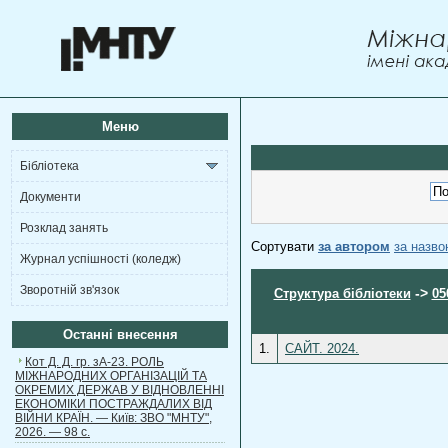
Меню
Бібліотека
Документи
Розклад занять
Сортувати
за автором
за назв
Журнал успішності (коледж)
Зворотній зв'язок
->
Структура бібліотеки
05
Останні внесення
1.
САЙТ. 2024.
Кот Д. Д. гр. зА-23. РОЛЬ
МІЖНАРОДНИХ ОРГАНІЗАЦІЙ ТА
ОКРЕМИХ ДЕРЖАВ У ВІДНОВЛЕННІ
ЕКОНОМІКИ ПОСТРАЖДАЛИХ ВІД
ВІЙНИ КРАЇН. — Київ: ЗВО "МНТУ",
2026. — 98 с.