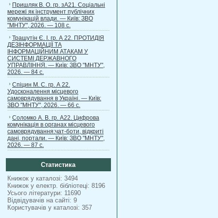
Пришляк В. О. гр. зА21. Соціальні
мережі як інструмент публічних
комунікацій влади. — Київ: ЗВО
"МНТУ", 2026. — 108 с.
Трашутін Є. І. гр. А 22. ПРОТИДІЯ
ДЕЗІНФОРМАЦІЇ ТА
ІНФОРМАЦІЙНИМ АТАКАМ У
СИСТЕМІ ДЕРЖАВНОГО
УПРАВЛІННЯ. — Київ: ЗВО "МНТУ",
2026. — 84 с.
Спіцин М. С. гр. А 22.
Удосконалення місцевого
самоврядування в Україні. — Київ:
ЗВО "МНТУ", 2026. — 66 с.
Соломко А. В. гр. А22. Цифрова
комунікація в органах місцевого
самоврядування:чат-боти, відкриті
дані, портали. — Київ: ЗВО "МНТУ",
2026. — 87 с.
Статистика
Книжок у каталозі: 3494
Книжок у електр. бібліотеці: 8196
Усього літератури: 11690
Відвідувачів на сайті: 9
Користувачів у каталозі: 357