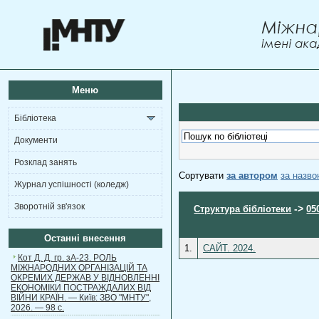
Меню
Бібліотека
Документи
Розклад занять
Сортувати
за автором
за назв
Журнал успішності (коледж)
Зворотній зв'язок
->
Структура бібліотеки
05
Останні внесення
1.
САЙТ. 2024.
Кот Д. Д. гр. зА-23. РОЛЬ
МІЖНАРОДНИХ ОРГАНІЗАЦІЙ ТА
ОКРЕМИХ ДЕРЖАВ У ВІДНОВЛЕННІ
ЕКОНОМІКИ ПОСТРАЖДАЛИХ ВІД
ВІЙНИ КРАЇН. — Київ: ЗВО "МНТУ",
2026. — 98 с.