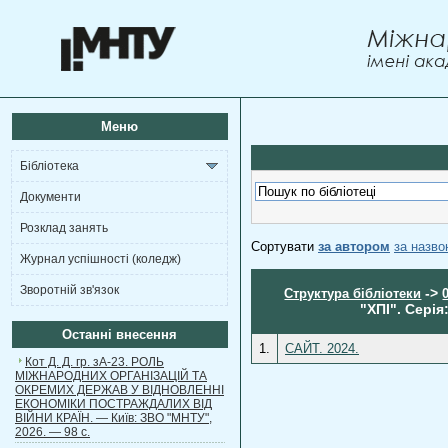
Меню
Бібліотека
Документи
Розклад занять
Сортувати
за автором
за назв
Журнал успішності (коледж)
Зворотній зв'язок
->
Структура бібліотеки
"ХПІ". Серія
Останні внесення
1.
САЙТ. 2024.
Кот Д. Д. гр. зА-23. РОЛЬ
МІЖНАРОДНИХ ОРГАНІЗАЦІЙ ТА
ОКРЕМИХ ДЕРЖАВ У ВІДНОВЛЕННІ
ЕКОНОМІКИ ПОСТРАЖДАЛИХ ВІД
ВІЙНИ КРАЇН. — Київ: ЗВО "МНТУ",
2026. — 98 с.