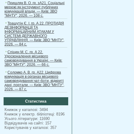
Пришляк В. О. гр. зА21. Соціальні
мережі як інструмент публічних
комунікацій влади. — Київ: ЗВО
"МНТУ", 2026. — 108 с.
Трашутін Є. І. гр. А 22. ПРОТИДІЯ
ДЕЗІНФОРМАЦІЇ ТА
ІНФОРМАЦІЙНИМ АТАКАМ У
СИСТЕМІ ДЕРЖАВНОГО
УПРАВЛІННЯ. — Київ: ЗВО "МНТУ",
2026. — 84 с.
Спіцин М. С. гр. А 22.
Удосконалення місцевого
самоврядування в Україні. — Київ:
ЗВО "МНТУ", 2026. — 66 с.
Соломко А. В. гр. А22. Цифрова
комунікація в органах місцевого
самоврядування:чат-боти, відкриті
дані, портали. — Київ: ЗВО "МНТУ",
2026. — 87 с.
Статистика
Книжок у каталозі: 3494
Книжок у електр. бібліотеці: 8196
Усього літератури: 11690
Відвідувачів на сайті: 157
Користувачів у каталозі: 357