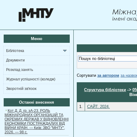
Меню
Бібліотека
Документи
Розклад занять
Сортувати
за автором
за назв
Журнал успішності (коледж)
Зворотній зв'язок
->
Структура бібліотеки
05
Він
Останні внесення
1.
САЙТ. 2024.
Кот Д. Д. гр. зА-23. РОЛЬ
МІЖНАРОДНИХ ОРГАНІЗАЦІЙ ТА
ОКРЕМИХ ДЕРЖАВ У ВІДНОВЛЕННІ
ЕКОНОМІКИ ПОСТРАЖДАЛИХ ВІД
ВІЙНИ КРАЇН. — Київ: ЗВО "МНТУ",
2026. — 98 с.