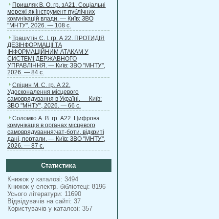
Пришляк В. О. гр. зА21. Соціальні
мережі як інструмент публічних
комунікацій влади. — Київ: ЗВО
"МНТУ", 2026. — 108 с.
Трашутін Є. І. гр. А 22. ПРОТИДІЯ
ДЕЗІНФОРМАЦІЇ ТА
ІНФОРМАЦІЙНИМ АТАКАМ У
СИСТЕМІ ДЕРЖАВНОГО
УПРАВЛІННЯ. — Київ: ЗВО "МНТУ",
2026. — 84 с.
Спіцин М. С. гр. А 22.
Удосконалення місцевого
самоврядування в Україні. — Київ:
ЗВО "МНТУ", 2026. — 66 с.
Соломко А. В. гр. А22. Цифрова
комунікація в органах місцевого
самоврядування:чат-боти, відкриті
дані, портали. — Київ: ЗВО "МНТУ",
2026. — 87 с.
Статистика
Книжок у каталозі: 3494
Книжок у електр. бібліотеці: 8196
Усього літератури: 11690
Відвідувачів на сайті: 37
Користувачів у каталозі: 357