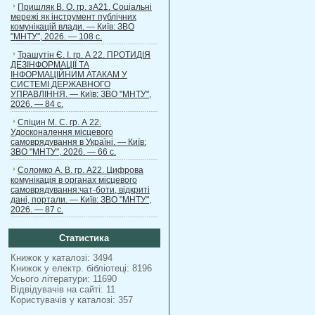
Пришляк В. О. гр. зА21. Соціальні
мережі як інструмент публічних
комунікацій влади. — Київ: ЗВО
"МНТУ", 2026. — 108 с.
Трашутін Є. І. гр. А 22. ПРОТИДІЯ
ДЕЗІНФОРМАЦІЇ ТА
ІНФОРМАЦІЙНИМ АТАКАМ У
СИСТЕМІ ДЕРЖАВНОГО
УПРАВЛІННЯ. — Київ: ЗВО "МНТУ",
2026. — 84 с.
Спіцин М. С. гр. А 22.
Удосконалення місцевого
самоврядування в Україні. — Київ:
ЗВО "МНТУ", 2026. — 66 с.
Соломко А. В. гр. А22. Цифрова
комунікація в органах місцевого
самоврядування:чат-боти, відкриті
дані, портали. — Київ: ЗВО "МНТУ",
2026. — 87 с.
Статистика
Книжок у каталозі: 3494
Книжок у електр. бібліотеці: 8196
Усього літератури: 11690
Відвідувачів на сайті: 11
Користувачів у каталозі: 357