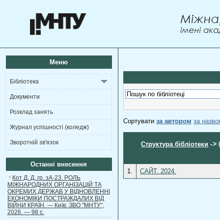
Меню
Бібліотека
Документи
Розклад занять
Сортувати
за автором
за назв
Журнал успішності (коледж)
Зворотній зв'язок
->
Структура бібліотеки
Останні внесення
1.
САЙТ. 2024.
Кот Д. Д. гр. зА-23. РОЛЬ
МІЖНАРОДНИХ ОРГАНІЗАЦІЙ ТА
ОКРЕМИХ ДЕРЖАВ У ВІДНОВЛЕННІ
ЕКОНОМІКИ ПОСТРАЖДАЛИХ ВІД
ВІЙНИ КРАЇН. — Київ: ЗВО "МНТУ",
2026. — 98 с.