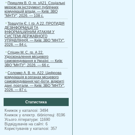
Пришляк В. О. гр. зА21. Соціальні
мережі як інструмент публічних
комунікацій влади. — Київ: ЗВО
"МНТУ", 2026. — 108 с.
Трашутін Є. І. гр. А 22. ПРОТИДІЯ
ДЕЗІНФОРМАЦІЇ ТА
ІНФОРМАЦІЙНИМ АТАКАМ У
СИСТЕМІ ДЕРЖАВНОГО
УПРАВЛІННЯ. — Київ: ЗВО "МНТУ",
2026. — 84 с.
Спіцин М. С. гр. А 22.
Удосконалення місцевого
самоврядування в Україні. — Київ:
ЗВО "МНТУ", 2026. — 66 с.
Соломко А. В. гр. А22. Цифрова
комунікація в органах місцевого
самоврядування:чат-боти, відкриті
дані, портали. — Київ: ЗВО "МНТУ",
2026. — 87 с.
Статистика
Книжок у каталозі: 3494
Книжок у електр. бібліотеці: 8196
Усього літератури: 11690
Відвідувачів на сайті: 6
Користувачів у каталозі: 357