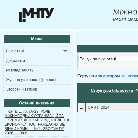
Меню
Бібліотека
Документи
Розклад занять
Сортувати
за автором
за назв
Журнал успішності (коледж)
Зворотній зв'язок
-
Структура бібліотеки
Останні внесення
1.
САЙТ. 2024.
Кот Д. Д. гр. зА-23. РОЛЬ
МІЖНАРОДНИХ ОРГАНІЗАЦІЙ ТА
ОКРЕМИХ ДЕРЖАВ У ВІДНОВЛЕННІ
ЕКОНОМІКИ ПОСТРАЖДАЛИХ ВІД
ВІЙНИ КРАЇН. — Київ: ЗВО "МНТУ",
2026. — 98 с.