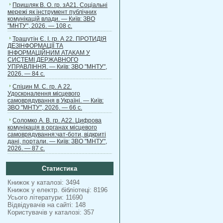
Пришляк В. О. гр. зА21. Соціальні
мережі як інструмент публічних
комунікацій влади. — Київ: ЗВО
"МНТУ", 2026. — 108 с.
Трашутін Є. І. гр. А 22. ПРОТИДІЯ
ДЕЗІНФОРМАЦІЇ ТА
ІНФОРМАЦІЙНИМ АТАКАМ У
СИСТЕМІ ДЕРЖАВНОГО
УПРАВЛІННЯ. — Київ: ЗВО "МНТУ",
2026. — 84 с.
Спіцин М. С. гр. А 22.
Удосконалення місцевого
самоврядування в Україні. — Київ:
ЗВО "МНТУ", 2026. — 66 с.
Соломко А. В. гр. А22. Цифрова
комунікація в органах місцевого
самоврядування:чат-боти, відкриті
дані, портали. — Київ: ЗВО "МНТУ",
2026. — 87 с.
Статистика
Книжок у каталозі: 3494
Книжок у електр. бібліотеці: 8196
Усього літератури: 11690
Відвідувачів на сайті: 148
Користувачів у каталозі: 357