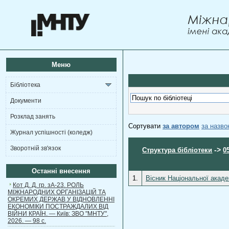
Меню
Бібліотека
Документи
Розклад занять
Сортувати
за автором
за назв
Журнал успішності (коледж)
Зворотній зв'язок
->
Структура бібліотеки
0
Останні внесення
1.
Вісник Національної акаде
Кот Д. Д. гр. зА-23. РОЛЬ
МІЖНАРОДНИХ ОРГАНІЗАЦІЙ ТА
ОКРЕМИХ ДЕРЖАВ У ВІДНОВЛЕННІ
ЕКОНОМІКИ ПОСТРАЖДАЛИХ ВІД
ВІЙНИ КРАЇН. — Київ: ЗВО "МНТУ",
2026. — 98 с.