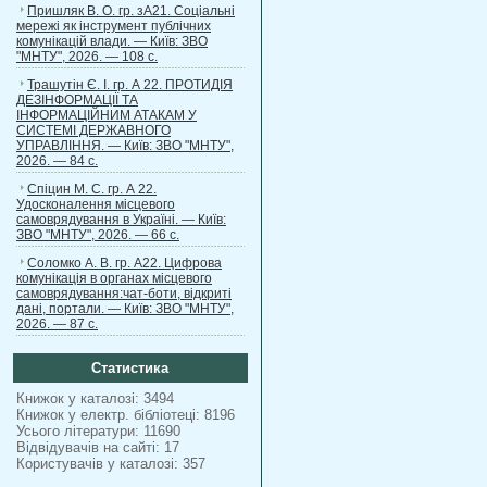
Пришляк В. О. гр. зА21. Соціальні
мережі як інструмент публічних
комунікацій влади. — Київ: ЗВО
"МНТУ", 2026. — 108 с.
Трашутін Є. І. гр. А 22. ПРОТИДІЯ
ДЕЗІНФОРМАЦІЇ ТА
ІНФОРМАЦІЙНИМ АТАКАМ У
СИСТЕМІ ДЕРЖАВНОГО
УПРАВЛІННЯ. — Київ: ЗВО "МНТУ",
2026. — 84 с.
Спіцин М. С. гр. А 22.
Удосконалення місцевого
самоврядування в Україні. — Київ:
ЗВО "МНТУ", 2026. — 66 с.
Соломко А. В. гр. А22. Цифрова
комунікація в органах місцевого
самоврядування:чат-боти, відкриті
дані, портали. — Київ: ЗВО "МНТУ",
2026. — 87 с.
Статистика
Книжок у каталозі: 3494
Книжок у електр. бібліотеці: 8196
Усього літератури: 11690
Відвідувачів на сайті: 17
Користувачів у каталозі: 357