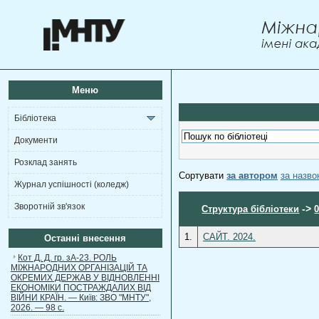
Меню
Бібліотека
Документи
Розклад занять
Сортувати
за автором
за назв
Журнал успішності (коледж)
Зворотній зв'язок
->
Структура бібліотеки
1.
САЙТ. 2024.
Останні внесення
Кот Д. Д. гр. зА-23. РОЛЬ
МІЖНАРОДНИХ ОРГАНІЗАЦІЙ ТА
ОКРЕМИХ ДЕРЖАВ У ВІДНОВЛЕННІ
ЕКОНОМІКИ ПОСТРАЖДАЛИХ ВІД
ВІЙНИ КРАЇН. — Київ: ЗВО "МНТУ",
2026. — 98 с.