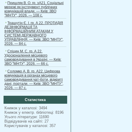
Пришляк В. О. гр. зА21. Соціальні
мережі як інструмент публічних
комунікацій влади. — Київ: ЗВО
"МНТУ", 2026. — 108 с.
Трашутін Є. І. гр. А 22. ПРОТИДІЯ
ДЕЗІНФОРМАЦІЇ ТА
ІНФОРМАЦІЙНИМ АТАКАМ У
СИСТЕМІ ДЕРЖАВНОГО
УПРАВЛІННЯ. — Київ: ЗВО "МНТУ",
2026. — 84 с.
Спіцин М. С. гр. А 22.
Удосконалення місцевого
самоврядування в Україні. — Київ:
ЗВО "МНТУ", 2026. — 66 с.
Соломко А. В. гр. А22. Цифрова
комунікація в органах місцевого
самоврядування:чат-боти, відкриті
дані, портали. — Київ: ЗВО "МНТУ",
2026. — 87 с.
Статистика
Книжок у каталозі: 3494
Книжок у електр. бібліотеці: 8196
Усього літератури: 11690
Відвідувачів на сайті: 27
Користувачів у каталозі: 357