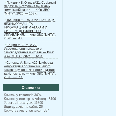
Пришляк В. О. гр. зА21. Соціальні
мережі як інструмент публічних
комунікацій влади. — Київ: ЗВО
"МНТУ", 2026. — 108 с.
Трашутін Є. І. гр. А 22. ПРОТИДІЯ
ДЕЗІНФОРМАЦІЇ ТА
ІНФОРМАЦІЙНИМ АТАКАМ У
СИСТЕМІ ДЕРЖАВНОГО
УПРАВЛІННЯ. — Київ: ЗВО "МНТУ",
2026. — 84 с.
Спіцин М. С. гр. А 22.
Удосконалення місцевого
самоврядування в Україні. — Київ:
ЗВО "МНТУ", 2026. — 66 с.
Соломко А. В. гр. А22. Цифрова
комунікація в органах місцевого
самоврядування:чат-боти, відкриті
дані, портали. — Київ: ЗВО "МНТУ",
2026. — 87 с.
Статистика
Книжок у каталозі: 3494
Книжок у електр. бібліотеці: 8196
Усього літератури: 11690
Відвідувачів на сайті: 26
Користувачів у каталозі: 357