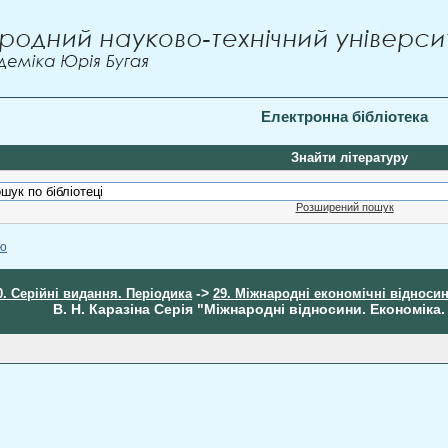
Електронна бібліотека
Знайти літературу
Розширений пошук
ою
->
0. Серійні видання. Періодика
29. Міжнародні економічні відноси
В. Н. Каразіна Серія "Міжнародні відносини. Економіка.