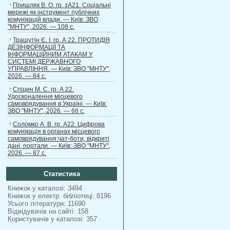
Пришляк В. О. гр. зА21. Соціальні
мережі як інструмент публічних
комунікацій влади. — Київ: ЗВО
"МНТУ", 2026. — 108 с.
Трашутін Є. І. гр. А 22. ПРОТИДІЯ
ДЕЗІНФОРМАЦІЇ ТА
ІНФОРМАЦІЙНИМ АТАКАМ У
СИСТЕМІ ДЕРЖАВНОГО
УПРАВЛІННЯ. — Київ: ЗВО "МНТУ",
2026. — 84 с.
Спіцин М. С. гр. А 22.
Удосконалення місцевого
самоврядування в Україні. — Київ:
ЗВО "МНТУ", 2026. — 66 с.
Соломко А. В. гр. А22. Цифрова
комунікація в органах місцевого
самоврядування:чат-боти, відкриті
дані, портали. — Київ: ЗВО "МНТУ",
2026. — 87 с.
Статистика
Книжок у каталозі: 3494
Книжок у електр. бібліотеці: 8196
Усього літератури: 11690
Відвідувачів на сайті: 158
Користувачів у каталозі: 357