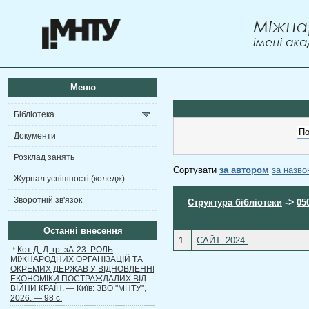
Меню
Бібліотека
Документи
Розклад занять
Сортувати
за автором
за назв
Журнал успішності (коледж)
Зворотній зв'язок
->
Структура бібліотеки
05
Останні внесення
1.
САЙТ. 2024.
Кот Д. Д. гр. зА-23. РОЛЬ
МІЖНАРОДНИХ ОРГАНІЗАЦІЙ ТА
ОКРЕМИХ ДЕРЖАВ У ВІДНОВЛЕННІ
ЕКОНОМІКИ ПОСТРАЖДАЛИХ ВІД
ВІЙНИ КРАЇН. — Київ: ЗВО "МНТУ",
2026. — 98 с.