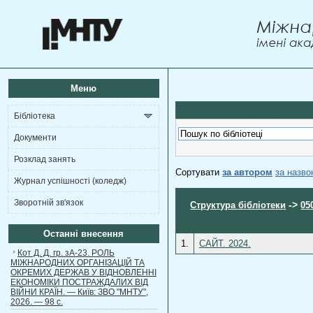
Меню
Бібліотека
Документи
Розклад занять
Сортувати
за автором
за назв
Журнал успішності (коледж)
Зворотній зв'язок
->
Структура бібліотеки
05
Останні внесення
1.
САЙТ. 2024.
Кот Д. Д. гр. зА-23. РОЛЬ
МІЖНАРОДНИХ ОРГАНІЗАЦІЙ ТА
ОКРЕМИХ ДЕРЖАВ У ВІДНОВЛЕННІ
ЕКОНОМІКИ ПОСТРАЖДАЛИХ ВІД
ВІЙНИ КРАЇН. — Київ: ЗВО "МНТУ",
2026. — 98 с.