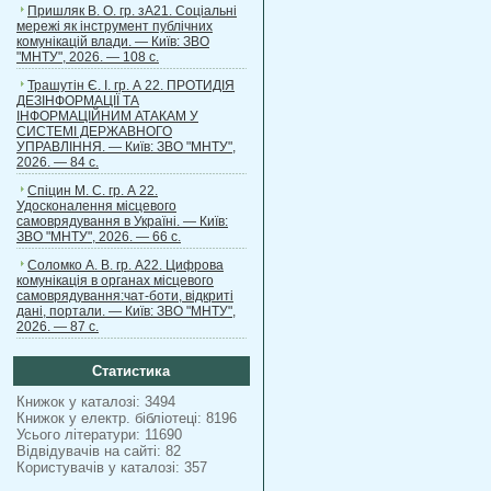
Пришляк В. О. гр. зА21. Соціальні
мережі як інструмент публічних
комунікацій влади. — Київ: ЗВО
"МНТУ", 2026. — 108 с.
Трашутін Є. І. гр. А 22. ПРОТИДІЯ
ДЕЗІНФОРМАЦІЇ ТА
ІНФОРМАЦІЙНИМ АТАКАМ У
СИСТЕМІ ДЕРЖАВНОГО
УПРАВЛІННЯ. — Київ: ЗВО "МНТУ",
2026. — 84 с.
Спіцин М. С. гр. А 22.
Удосконалення місцевого
самоврядування в Україні. — Київ:
ЗВО "МНТУ", 2026. — 66 с.
Соломко А. В. гр. А22. Цифрова
комунікація в органах місцевого
самоврядування:чат-боти, відкриті
дані, портали. — Київ: ЗВО "МНТУ",
2026. — 87 с.
Статистика
Книжок у каталозі: 3494
Книжок у електр. бібліотеці: 8196
Усього літератури: 11690
Відвідувачів на сайті: 82
Користувачів у каталозі: 357