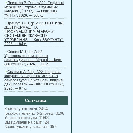
Пришляк В. О. гр. зА21. Соціальні
мережі як інструмент публічних
комунікацій влади. — Київ: ЗВО
"МНТУ", 2026. — 108 с.
Трашутін Є. І. гр. А 22. ПРОТИДІЯ
ДЕЗІНФОРМАЦІЇ ТА
ІНФОРМАЦІЙНИМ АТАКАМ У
СИСТЕМІ ДЕРЖАВНОГО
УПРАВЛІННЯ. — Київ: ЗВО "МНТУ",
2026. — 84 с.
Спіцин М. С. гр. А 22.
Удосконалення місцевого
самоврядування в Україні. — Київ:
ЗВО "МНТУ", 2026. — 66 с.
Соломко А. В. гр. А22. Цифрова
комунікація в органах місцевого
самоврядування:чат-боти, відкриті
дані, портали. — Київ: ЗВО "МНТУ",
2026. — 87 с.
Статистика
Книжок у каталозі: 3494
Книжок у електр. бібліотеці: 8196
Усього літератури: 11690
Відвідувачів на сайті: 24
Користувачів у каталозі: 357