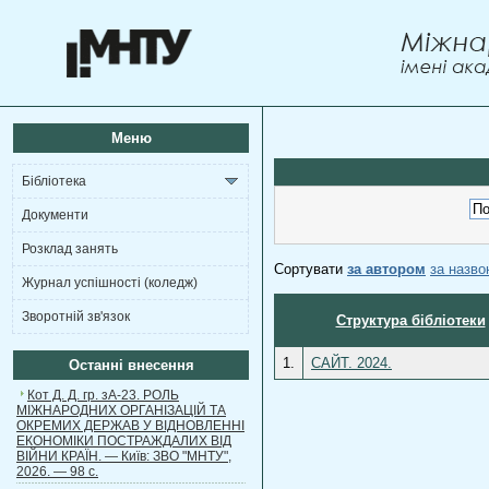
Меню
Бібліотека
Документи
Розклад занять
Сортувати
за автором
за назв
Журнал успішності (коледж)
Зворотній зв'язок
Структура бібліотеки
1.
САЙТ. 2024.
Останні внесення
Кот Д. Д. гр. зА-23. РОЛЬ
МІЖНАРОДНИХ ОРГАНІЗАЦІЙ ТА
ОКРЕМИХ ДЕРЖАВ У ВІДНОВЛЕННІ
ЕКОНОМІКИ ПОСТРАЖДАЛИХ ВІД
ВІЙНИ КРАЇН. — Київ: ЗВО "МНТУ",
2026. — 98 с.