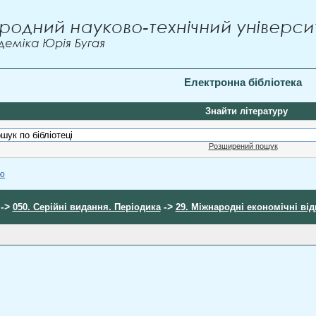
Електронна бібліотека
Знайти літературу
Розширений пошук
ою
->
->
050. Серійні видання. Періодика
29. Міжнародні економічні ві