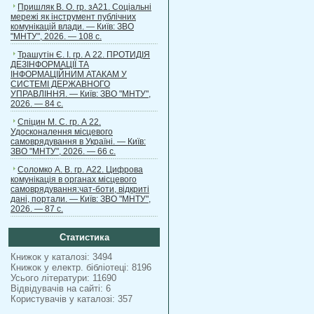
Пришляк В. О. гр. зА21. Соціальні
мережі як інструмент публічних
комунікацій влади. — Київ: ЗВО
"МНТУ", 2026. — 108 с.
Трашутін Є. І. гр. А 22. ПРОТИДІЯ
ДЕЗІНФОРМАЦІЇ ТА
ІНФОРМАЦІЙНИМ АТАКАМ У
СИСТЕМІ ДЕРЖАВНОГО
УПРАВЛІННЯ. — Київ: ЗВО "МНТУ",
2026. — 84 с.
Спіцин М. С. гр. А 22.
Удосконалення місцевого
самоврядування в Україні. — Київ:
ЗВО "МНТУ", 2026. — 66 с.
Соломко А. В. гр. А22. Цифрова
комунікація в органах місцевого
самоврядування:чат-боти, відкриті
дані, портали. — Київ: ЗВО "МНТУ",
2026. — 87 с.
Статистика
Книжок у каталозі: 3494
Книжок у електр. бібліотеці: 8196
Усього літератури: 11690
Відвідувачів на сайті: 6
Користувачів у каталозі: 357