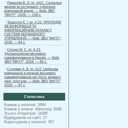
Пришляк В. О. гр. зА21. Соціальні
мережі як інструмент публічних
комунікацій влади. — Київ: ЗВО
"МНТУ", 2026. — 108 с.
Трашутін Є. І. гр. А 22. ПРОТИДІЯ
ДЕЗІНФОРМАЦІЇ ТА
ІНФОРМАЦІЙНИМ АТАКАМ У
СИСТЕМІ ДЕРЖАВНОГО
УПРАВЛІННЯ. — Київ: ЗВО "МНТУ",
2026. — 84 с.
Спіцин М. С. гр. А 22.
Удосконалення місцевого
самоврядування в Україні. — Київ:
ЗВО "МНТУ", 2026. — 66 с.
Соломко А. В. гр. А22. Цифрова
комунікація в органах місцевого
самоврядування:чат-боти, відкриті
дані, портали. — Київ: ЗВО "МНТУ",
2026. — 87 с.
Статистика
Книжок у каталозі: 3494
Книжок у електр. бібліотеці: 8196
Усього літератури: 11690
Відвідувачів на сайті: 27
Користувачів у каталозі: 357