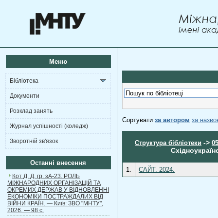
Меню
Бібліотека
Документи
Розклад занять
Сортувати
за автором
за назв
Журнал успішності (коледж)
Зворотній зв'язок
->
Структура бібліотеки
0
Східноукраїн
Останні внесення
1.
САЙТ. 2024.
Кот Д. Д. гр. зА-23. РОЛЬ
МІЖНАРОДНИХ ОРГАНІЗАЦІЙ ТА
ОКРЕМИХ ДЕРЖАВ У ВІДНОВЛЕННІ
ЕКОНОМІКИ ПОСТРАЖДАЛИХ ВІД
ВІЙНИ КРАЇН. — Київ: ЗВО "МНТУ",
2026. — 98 с.