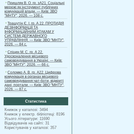
Пришляк В. О. гр. зА21. Соціальні
мережі як інструмент публічних
комунікацій влади. — Київ: ЗВО
"МНТУ", 2026. — 108 с.
Трашутін Є. І. гр. А 22. ПРОТИДІЯ
ДЕЗІНФОРМАЦІЇ ТА
ІНФОРМАЦІЙНИМ АТАКАМ У
СИСТЕМІ ДЕРЖАВНОГО
УПРАВЛІННЯ. — Київ: ЗВО "МНТУ",
2026. — 84 с.
Спіцин М. С. гр. А 22.
Удосконалення місцевого
самоврядування в Україні. — Київ:
ЗВО "МНТУ", 2026. — 66 с.
Соломко А. В. гр. А22. Цифрова
комунікація в органах місцевого
самоврядування:чат-боти, відкриті
дані, портали. — Київ: ЗВО "МНТУ",
2026. — 87 с.
Статистика
Книжок у каталозі: 3494
Книжок у електр. бібліотеці: 8196
Усього літератури: 11690
Відвідувачів на сайті: 31
Користувачів у каталозі: 357