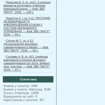
Пришляк В. О. гр. зА21. Соціальні
мережі як інструмент публічних
комунікацій влади. — Київ: ЗВО
"МНТУ", 2026. — 108 с.
Трашутін Є. І. гр. А 22. ПРОТИДІЯ
ДЕЗІНФОРМАЦІЇ ТА
ІНФОРМАЦІЙНИМ АТАКАМ У
СИСТЕМІ ДЕРЖАВНОГО
УПРАВЛІННЯ. — Київ: ЗВО "МНТУ",
2026. — 84 с.
Спіцин М. С. гр. А 22.
Удосконалення місцевого
самоврядування в Україні. — Київ:
ЗВО "МНТУ", 2026. — 66 с.
Соломко А. В. гр. А22. Цифрова
комунікація в органах місцевого
самоврядування:чат-боти, відкриті
дані, портали. — Київ: ЗВО "МНТУ",
2026. — 87 с.
Статистика
Книжок у каталозі: 3494
Книжок у електр. бібліотеці: 8196
Усього літератури: 11690
Відвідувачів на сайті: 8
Користувачів у каталозі: 357