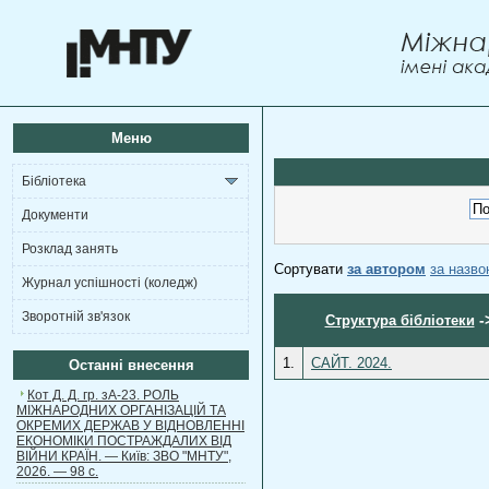
Меню
Бібліотека
Документи
Розклад занять
Сортувати
за автором
за назв
Журнал успішності (коледж)
Зворотній зв'язок
-
Структура бібліотеки
1.
САЙТ. 2024.
Останні внесення
Кот Д. Д. гр. зА-23. РОЛЬ
МІЖНАРОДНИХ ОРГАНІЗАЦІЙ ТА
ОКРЕМИХ ДЕРЖАВ У ВІДНОВЛЕННІ
ЕКОНОМІКИ ПОСТРАЖДАЛИХ ВІД
ВІЙНИ КРАЇН. — Київ: ЗВО "МНТУ",
2026. — 98 с.