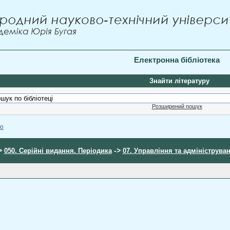
Електронна бібліотека
Знайти літературу
Розширений пошук
ою
>
->
050. Серійні видання. Періодика
07. Управління та адмініструва