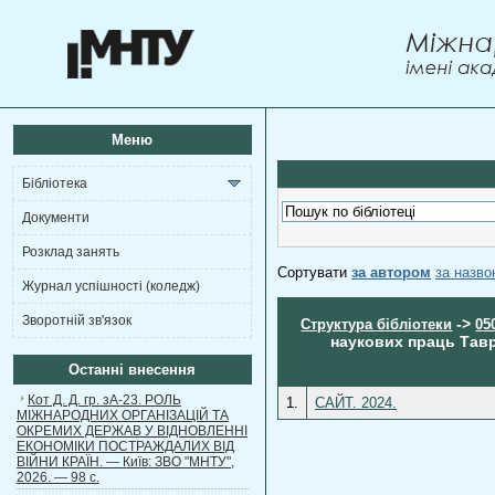
Меню
Бібліотека
Документи
Розклад занять
Сортувати
за автором
за назв
Журнал успішності (коледж)
Зворотній зв'язок
->
Структура бібліотеки
05
наукових праць Тавр
Останні внесення
Кот Д. Д. гр. зА-23. РОЛЬ
1.
САЙТ. 2024.
МІЖНАРОДНИХ ОРГАНІЗАЦІЙ ТА
ОКРЕМИХ ДЕРЖАВ У ВІДНОВЛЕННІ
ЕКОНОМІКИ ПОСТРАЖДАЛИХ ВІД
ВІЙНИ КРАЇН. — Київ: ЗВО "МНТУ",
2026. — 98 с.