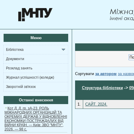
Меню
Бібліотека
Документи
Розклад занять
Сортувати
за автором
за назв
Журнал успішності (коледж)
Зворотній зв'язок
->
Структура бібліотеки
05
Останні внесення
1.
САЙТ. 2024.
Кот Д. Д. гр. зА-23. РОЛЬ
МІЖНАРОДНИХ ОРГАНІЗАЦІЙ ТА
ОКРЕМИХ ДЕРЖАВ У ВІДНОВЛЕННІ
ЕКОНОМІКИ ПОСТРАЖДАЛИХ ВІД
ВІЙНИ КРАЇН. — Київ: ЗВО "МНТУ",
2026. — 98 с.