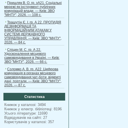
Пришляк В. О. гр. зА21. Соціальні
мережі як інструмент публічних
комунікацій влади. — Київ: ЗВО
"МНТУ", 2026. — 108 с.
Трашутін Є. І. гр. А 22. ПРОТИДІЯ
ДЕЗІНФОРМАЦІЇ ТА
ІНФОРМАЦІЙНИМ АТАКАМ У
СИСТЕМІ ДЕРЖАВНОГО
УПРАВЛІННЯ. — Київ: ЗВО "МНТУ",
2026. — 84 с.
Спіцин М. С. гр. А 22.
Удосконалення місцевого
самоврядування в Україні. — Київ:
ЗВО "МНТУ", 2026. — 66 с.
Соломко А. В. гр. А22. Цифрова
комунікація в органах місцевого
самоврядування:чат-боти, відкриті
дані, портали. — Київ: ЗВО "МНТУ",
2026. — 87 с.
Статистика
Книжок у каталозі: 3494
Книжок у електр. бібліотеці: 8196
Усього літератури: 11690
Відвідувачів на сайті: 27
Користувачів у каталозі: 357