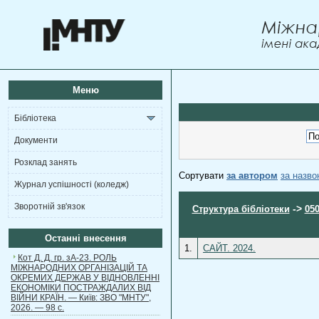
Меню
Бібліотека
Документи
Розклад занять
Сортувати
за автором
за назв
Журнал успішності (коледж)
Зворотній зв'язок
->
Структура бібліотеки
050
Останні внесення
1.
САЙТ. 2024.
Кот Д. Д. гр. зА-23. РОЛЬ
МІЖНАРОДНИХ ОРГАНІЗАЦІЙ ТА
ОКРЕМИХ ДЕРЖАВ У ВІДНОВЛЕННІ
ЕКОНОМІКИ ПОСТРАЖДАЛИХ ВІД
ВІЙНИ КРАЇН. — Київ: ЗВО "МНТУ",
2026. — 98 с.