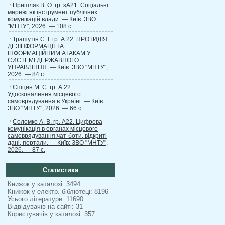
Пришляк В. О. гр. зА21. Соціальні
мережі як інструмент публічних
комунікацій влади. — Київ: ЗВО
"МНТУ", 2026. — 108 с.
Трашутін Є. І. гр. А 22. ПРОТИДІЯ
ДЕЗІНФОРМАЦІЇ ТА
ІНФОРМАЦІЙНИМ АТАКАМ У
СИСТЕМІ ДЕРЖАВНОГО
УПРАВЛІННЯ. — Київ: ЗВО "МНТУ",
2026. — 84 с.
Спіцин М. С. гр. А 22.
Удосконалення місцевого
самоврядування в Україні. — Київ:
ЗВО "МНТУ", 2026. — 66 с.
Соломко А. В. гр. А22. Цифрова
комунікація в органах місцевого
самоврядування:чат-боти, відкриті
дані, портали. — Київ: ЗВО "МНТУ",
2026. — 87 с.
Статистика
Книжок у каталозі: 3494
Книжок у електр. бібліотеці: 8196
Усього літератури: 11690
Відвідувачів на сайті: 31
Користувачів у каталозі: 357