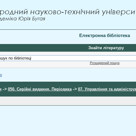
Електронна бібліотека
Знайти літературу
Розширений пошук
ою
->
->
и
050. Серійні видання. Періодика
07. Управління та адміністр