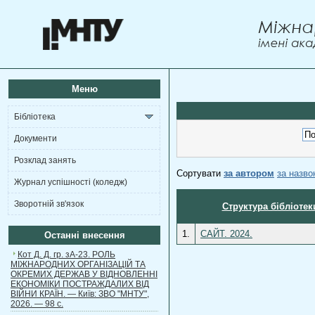
Меню
Бібліотека
Документи
Розклад занять
Сортувати
за автором
за назв
Журнал успішності (коледж)
Зворотній зв'язок
Структура бібліотек
1.
САЙТ. 2024.
Останні внесення
Кот Д. Д. гр. зА-23. РОЛЬ
МІЖНАРОДНИХ ОРГАНІЗАЦІЙ ТА
ОКРЕМИХ ДЕРЖАВ У ВІДНОВЛЕННІ
ЕКОНОМІКИ ПОСТРАЖДАЛИХ ВІД
ВІЙНИ КРАЇН. — Київ: ЗВО "МНТУ",
2026. — 98 с.