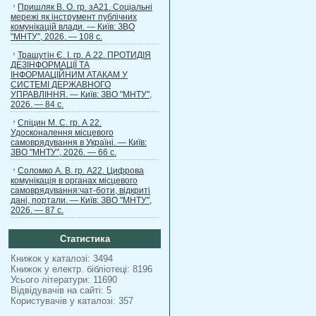
Пришляк В. О. гр. зА21. Соціальні
мережі як інструмент публічних
комунікацій влади. — Київ: ЗВО
"МНТУ", 2026. — 108 с.
Трашутін Є. І. гр. А 22. ПРОТИДІЯ
ДЕЗІНФОРМАЦІЇ ТА
ІНФОРМАЦІЙНИМ АТАКАМ У
СИСТЕМІ ДЕРЖАВНОГО
УПРАВЛІННЯ. — Київ: ЗВО "МНТУ",
2026. — 84 с.
Спіцин М. С. гр. А 22.
Удосконалення місцевого
самоврядування в Україні. — Київ:
ЗВО "МНТУ", 2026. — 66 с.
Соломко А. В. гр. А22. Цифрова
комунікація в органах місцевого
самоврядування:чат-боти, відкриті
дані, портали. — Київ: ЗВО "МНТУ",
2026. — 87 с.
Статистика
Книжок у каталозі: 3494
Книжок у електр. бібліотеці: 8196
Усього літератури: 11690
Відвідувачів на сайті: 5
Користувачів у каталозі: 357