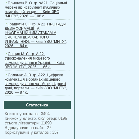
Пришляк В. О. гр. зА21. Соціальні
мережі як інструмент публічних
комунікацій влади. — Київ: ЗВО
"МНТУ", 2026. — 108 с.
Трашутін Є. І. гр. А 22. ПРОТИДІЯ
ДЕЗІНФОРМАЦІЇ ТА
ІНФОРМАЦІЙНИМ АТАКАМ У
СИСТЕМІ ДЕРЖАВНОГО
УПРАВЛІННЯ. — Київ: ЗВО "МНТУ",
2026. — 84 с.
Спіцин М. С. гр. А 22.
Удосконалення місцевого
самоврядування в Україні. — Київ:
ЗВО "МНТУ", 2026. — 66 с.
Соломко А. В. гр. А22. Цифрова
комунікація в органах місцевого
самоврядування:чат-боти, відкриті
дані, портали. — Київ: ЗВО "МНТУ",
2026. — 87 с.
Статистика
Книжок у каталозі: 3494
Книжок у електр. бібліотеці: 8196
Усього літератури: 11690
Відвідувачів на сайті: 27
Користувачів у каталозі: 357