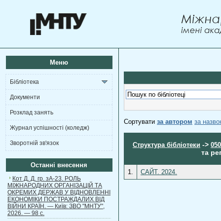
Меню
Бібліотека
Документи
Розклад занять
Сортувати
за автором
за назв
Журнал успішності (коледж)
Зворотній зв'язок
->
Структура бібліотеки
050
та ре
Останні внесення
1.
САЙТ. 2024.
Кот Д. Д. гр. зА-23. РОЛЬ
МІЖНАРОДНИХ ОРГАНІЗАЦІЙ ТА
ОКРЕМИХ ДЕРЖАВ У ВІДНОВЛЕННІ
ЕКОНОМІКИ ПОСТРАЖДАЛИХ ВІД
ВІЙНИ КРАЇН. — Київ: ЗВО "МНТУ",
2026. — 98 с.