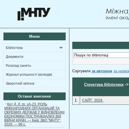
Меню
Бібліотека
Документи
Розклад занять
Сортувати
за автором
за назв
Журнал успішності (коледж)
Зворотній зв'язок
-
Структура бібліотеки
Останні внесення
1.
САЙТ. 2024.
Кот Д. Д. гр. зА-23. РОЛЬ
МІЖНАРОДНИХ ОРГАНІЗАЦІЙ ТА
ОКРЕМИХ ДЕРЖАВ У ВІДНОВЛЕННІ
ЕКОНОМІКИ ПОСТРАЖДАЛИХ ВІД
ВІЙНИ КРАЇН. — Київ: ЗВО "МНТУ",
2026. — 98 с.