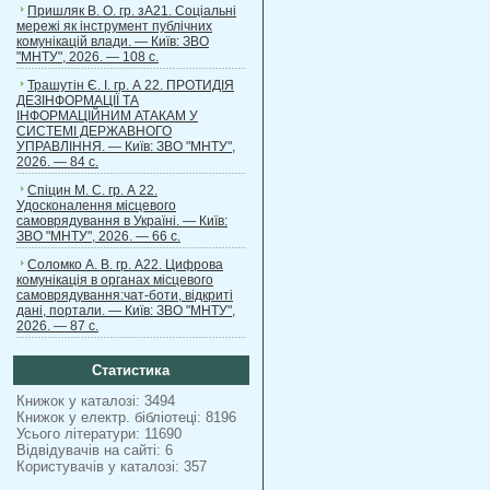
Пришляк В. О. гр. зА21. Соціальні
мережі як інструмент публічних
комунікацій влади. — Київ: ЗВО
"МНТУ", 2026. — 108 с.
Трашутін Є. І. гр. А 22. ПРОТИДІЯ
ДЕЗІНФОРМАЦІЇ ТА
ІНФОРМАЦІЙНИМ АТАКАМ У
СИСТЕМІ ДЕРЖАВНОГО
УПРАВЛІННЯ. — Київ: ЗВО "МНТУ",
2026. — 84 с.
Спіцин М. С. гр. А 22.
Удосконалення місцевого
самоврядування в Україні. — Київ:
ЗВО "МНТУ", 2026. — 66 с.
Соломко А. В. гр. А22. Цифрова
комунікація в органах місцевого
самоврядування:чат-боти, відкриті
дані, портали. — Київ: ЗВО "МНТУ",
2026. — 87 с.
Статистика
Книжок у каталозі: 3494
Книжок у електр. бібліотеці: 8196
Усього літератури: 11690
Відвідувачів на сайті: 6
Користувачів у каталозі: 357