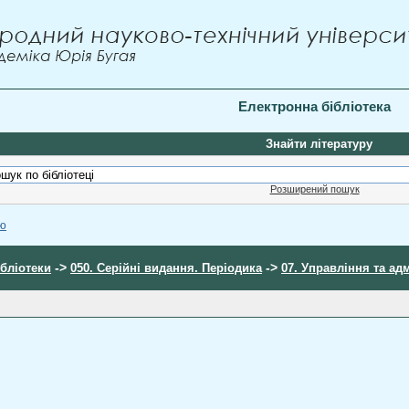
Електронна бібліотека
Знайти літературу
Розширений пошук
ою
->
->
ібліотеки
050. Серійні видання. Періодика
07. Управління та ад