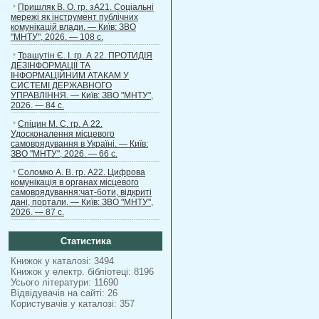
Пришляк В. О. гр. зА21. Соціальні
мережі як інструмент публічних
комунікацій влади. — Київ: ЗВО
"МНТУ", 2026. — 108 с.
Трашутін Є. І. гр. А 22. ПРОТИДІЯ
ДЕЗІНФОРМАЦІЇ ТА
ІНФОРМАЦІЙНИМ АТАКАМ У
СИСТЕМІ ДЕРЖАВНОГО
УПРАВЛІННЯ. — Київ: ЗВО "МНТУ",
2026. — 84 с.
Спіцин М. С. гр. А 22.
Удосконалення місцевого
самоврядування в Україні. — Київ:
ЗВО "МНТУ", 2026. — 66 с.
Соломко А. В. гр. А22. Цифрова
комунікація в органах місцевого
самоврядування:чат-боти, відкриті
дані, портали. — Київ: ЗВО "МНТУ",
2026. — 87 с.
Статистика
Книжок у каталозі: 3494
Книжок у електр. бібліотеці: 8196
Усього літератури: 11690
Відвідувачів на сайті: 26
Користувачів у каталозі: 357