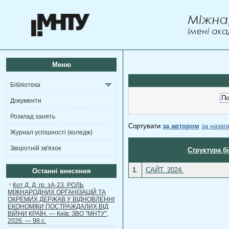
Меню
Бібліотека
Документи
Розклад занять
Сортувати
за автором
за назв
Журнал успішності (коледж)
Зворотній зв'язок
Структура б
1.
САЙТ. 2024.
Останні внесення
Кот Д. Д. гр. зА-23. РОЛЬ
МІЖНАРОДНИХ ОРГАНІЗАЦІЙ ТА
ОКРЕМИХ ДЕРЖАВ У ВІДНОВЛЕННІ
ЕКОНОМІКИ ПОСТРАЖДАЛИХ ВІД
ВІЙНИ КРАЇН. — Київ: ЗВО "МНТУ",
2026. — 98 с.