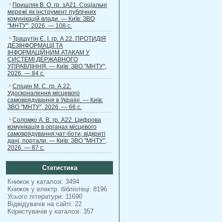
Пришляк В. О. гр. зА21. Соціальні
мережі як інструмент публічних
комунікацій влади. — Київ: ЗВО
"МНТУ", 2026. — 108 с.
Трашутін Є. І. гр. А 22. ПРОТИДІЯ
ДЕЗІНФОРМАЦІЇ ТА
ІНФОРМАЦІЙНИМ АТАКАМ У
СИСТЕМІ ДЕРЖАВНОГО
УПРАВЛІННЯ. — Київ: ЗВО "МНТУ",
2026. — 84 с.
Спіцин М. С. гр. А 22.
Удосконалення місцевого
самоврядування в Україні. — Київ:
ЗВО "МНТУ", 2026. — 66 с.
Соломко А. В. гр. А22. Цифрова
комунікація в органах місцевого
самоврядування:чат-боти, відкриті
дані, портали. — Київ: ЗВО "МНТУ",
2026. — 87 с.
Статистика
Книжок у каталозі: 3494
Книжок у електр. бібліотеці: 8196
Усього літератури: 11690
Відвідувачів на сайті: 22
Користувачів у каталозі: 357