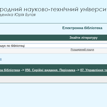
Електронна бібліотека
Знайти літературу
Розширений пошук
ою
->
->
ра бібліотеки
050. Серійні видання. Періодика
07. Управління т