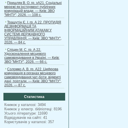
Пришляк В. О. гр. зА21. Соціальні
мережі як інструмент публічних
комунікацій влади. — Київ: ЗВО
"МНТУ", 2026. — 108 с.
Трашутін Є. І. гр. А 22. ПРОТИДІЯ
ДЕЗІНФОРМАЦІЇ ТА
ІНФОРМАЦІЙНИМ АТАКАМ У
СИСТЕМІ ДЕРЖАВНОГО
УПРАВЛІННЯ. — Київ: ЗВО "МНТУ",
2026. — 84 с.
Спіцин М. С. гр. А 22.
Удосконалення місцевого
самоврядування в Україні. — Київ:
ЗВО "МНТУ", 2026. — 66 с.
Соломко А. В. гр. А22. Цифрова
комунікація в органах місцевого
самоврядування:чат-боти, відкриті
дані, портали. — Київ: ЗВО "МНТУ",
2026. — 87 с.
Статистика
Книжок у каталозі: 3494
Книжок у електр. бібліотеці: 8196
Усього літератури: 11690
Відвідувачів на сайті: 41
Користувачів у каталозі: 357