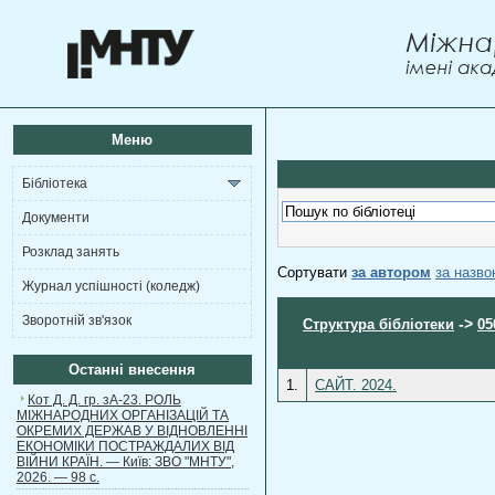
Меню
Бібліотека
Документи
Розклад занять
Сортувати
за автором
за назв
Журнал успішності (коледж)
Зворотній зв'язок
->
Структура бібліотеки
05
Останні внесення
1.
САЙТ. 2024.
Кот Д. Д. гр. зА-23. РОЛЬ
МІЖНАРОДНИХ ОРГАНІЗАЦІЙ ТА
ОКРЕМИХ ДЕРЖАВ У ВІДНОВЛЕННІ
ЕКОНОМІКИ ПОСТРАЖДАЛИХ ВІД
ВІЙНИ КРАЇН. — Київ: ЗВО "МНТУ",
2026. — 98 с.