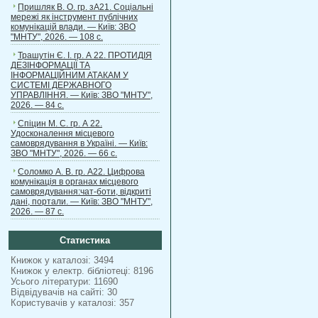
Пришляк В. О. гр. зА21. Соціальні
мережі як інструмент публічних
комунікацій влади. — Київ: ЗВО
"МНТУ", 2026. — 108 с.
Трашутін Є. І. гр. А 22. ПРОТИДІЯ
ДЕЗІНФОРМАЦІЇ ТА
ІНФОРМАЦІЙНИМ АТАКАМ У
СИСТЕМІ ДЕРЖАВНОГО
УПРАВЛІННЯ. — Київ: ЗВО "МНТУ",
2026. — 84 с.
Спіцин М. С. гр. А 22.
Удосконалення місцевого
самоврядування в Україні. — Київ:
ЗВО "МНТУ", 2026. — 66 с.
Соломко А. В. гр. А22. Цифрова
комунікація в органах місцевого
самоврядування:чат-боти, відкриті
дані, портали. — Київ: ЗВО "МНТУ",
2026. — 87 с.
Статистика
Книжок у каталозі: 3494
Книжок у електр. бібліотеці: 8196
Усього літератури: 11690
Відвідувачів на сайті: 30
Користувачів у каталозі: 357