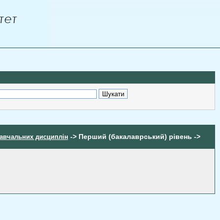
-> Перший (бакалаврський) рівень ->
авчальних дисциплін