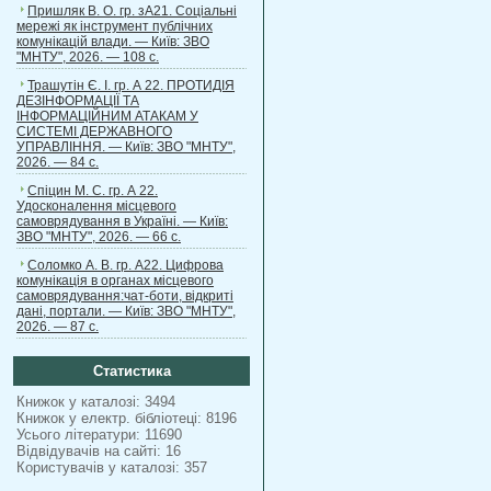
Пришляк В. О. гр. зА21. Соціальні
мережі як інструмент публічних
комунікацій влади. — Київ: ЗВО
"МНТУ", 2026. — 108 с.
Трашутін Є. І. гр. А 22. ПРОТИДІЯ
ДЕЗІНФОРМАЦІЇ ТА
ІНФОРМАЦІЙНИМ АТАКАМ У
СИСТЕМІ ДЕРЖАВНОГО
УПРАВЛІННЯ. — Київ: ЗВО "МНТУ",
2026. — 84 с.
Спіцин М. С. гр. А 22.
Удосконалення місцевого
самоврядування в Україні. — Київ:
ЗВО "МНТУ", 2026. — 66 с.
Соломко А. В. гр. А22. Цифрова
комунікація в органах місцевого
самоврядування:чат-боти, відкриті
дані, портали. — Київ: ЗВО "МНТУ",
2026. — 87 с.
Статистика
Книжок у каталозі: 3494
Книжок у електр. бібліотеці: 8196
Усього літератури: 11690
Відвідувачів на сайті: 16
Користувачів у каталозі: 357