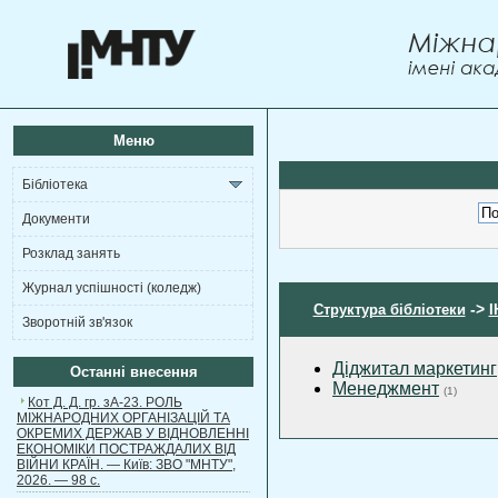
Меню
Бібліотека
Документи
Розклад занять
Журнал успішності (коледж)
->
Структура бібліотеки
І
Зворотній зв'язок
Діджитал маркетинг
Останні внесення
Менеджмент
(1)
Кот Д. Д. гр. зА-23. РОЛЬ
МІЖНАРОДНИХ ОРГАНІЗАЦІЙ ТА
ОКРЕМИХ ДЕРЖАВ У ВІДНОВЛЕННІ
ЕКОНОМІКИ ПОСТРАЖДАЛИХ ВІД
ВІЙНИ КРАЇН. — Київ: ЗВО "МНТУ",
2026. — 98 с.