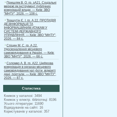
Пришляк В. О. гр. зА21. Соціальні
мережі як інструмент публічних
комунікацій влади. — Київ: ЗВО
"МНТУ", 2026. — 108 с.
Трашутін Є. І. гр. А 22. ПРОТИДІЯ
ДЕЗІНФОРМАЦІЇ ТА
ІНФОРМАЦІЙНИМ АТАКАМ У
СИСТЕМІ ДЕРЖАВНОГО
УПРАВЛІННЯ. — Київ: ЗВО "МНТУ",
2026. — 84 с.
Спіцин М. С. гр. А 22.
Удосконалення місцевого
самоврядування в Україні. — Київ:
ЗВО "МНТУ", 2026. — 66 с.
Соломко А. В. гр. А22. Цифрова
комунікація в органах місцевого
самоврядування:чат-боти, відкриті
дані, портали. — Київ: ЗВО "МНТУ",
2026. — 87 с.
Статистика
Книжок у каталозі: 3494
Книжок у електр. бібліотеці: 8196
Усього літератури: 11690
Відвідувачів на сайті: 16
Користувачів у каталозі: 357