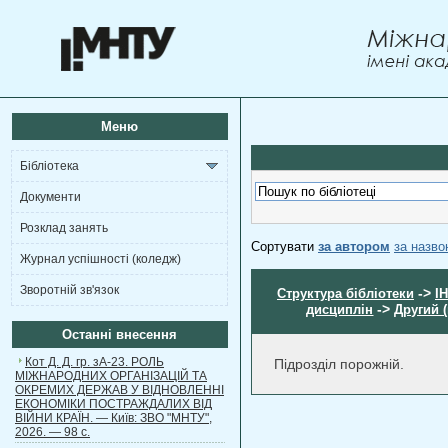
Меню
Бібліотека
Документи
Розклад занять
Сортувати
за автором
за назв
Журнал успішності (коледж)
Зворотній зв'язок
->
Структура бібліотеки
І
->
дисциплін
Другий 
Останні внесення
Кот Д. Д. гр. зА-23. РОЛЬ
Підрозділ порожній.
МІЖНАРОДНИХ ОРГАНІЗАЦІЙ ТА
ОКРЕМИХ ДЕРЖАВ У ВІДНОВЛЕННІ
ЕКОНОМІКИ ПОСТРАЖДАЛИХ ВІД
ВІЙНИ КРАЇН. — Київ: ЗВО "МНТУ",
2026. — 98 с.