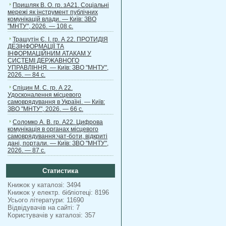
Пришляк В. О. гр. зА21. Соціальні
мережі як інструмент публічних
комунікацій влади. — Київ: ЗВО
"МНТУ", 2026. — 108 с.
Трашутін Є. І. гр. А 22. ПРОТИДІЯ
ДЕЗІНФОРМАЦІЇ ТА
ІНФОРМАЦІЙНИМ АТАКАМ У
СИСТЕМІ ДЕРЖАВНОГО
УПРАВЛІННЯ. — Київ: ЗВО "МНТУ",
2026. — 84 с.
Спіцин М. С. гр. А 22.
Удосконалення місцевого
самоврядування в Україні. — Київ:
ЗВО "МНТУ", 2026. — 66 с.
Соломко А. В. гр. А22. Цифрова
комунікація в органах місцевого
самоврядування:чат-боти, відкриті
дані, портали. — Київ: ЗВО "МНТУ",
2026. — 87 с.
Статистика
Книжок у каталозі: 3494
Книжок у електр. бібліотеці: 8196
Усього літератури: 11690
Відвідувачів на сайті: 7
Користувачів у каталозі: 357